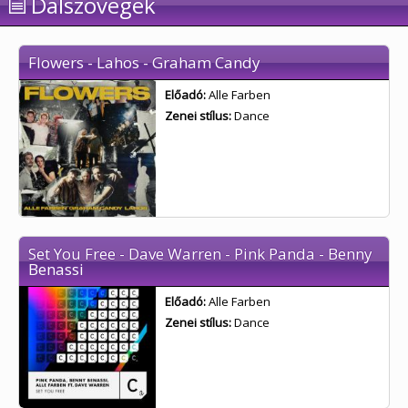
Dalszövegek
Flowers - Lahos - Graham Candy
Előadó:
Alle Farben
Zenei stílus:
Dance
Set You Free - Dave Warren - Pink Panda - Benny
Benassi
Előadó:
Alle Farben
Zenei stílus:
Dance