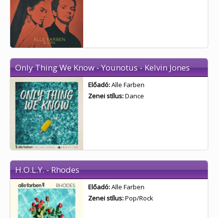
Only Thing We Know - Younotus - Kelvin Jones
Előadó:
Alle Farben
Zenei stílus:
Dance
H.O.L.Y. - Rhodes
Előadó:
Alle Farben
Zenei stílus:
Pop/Rock