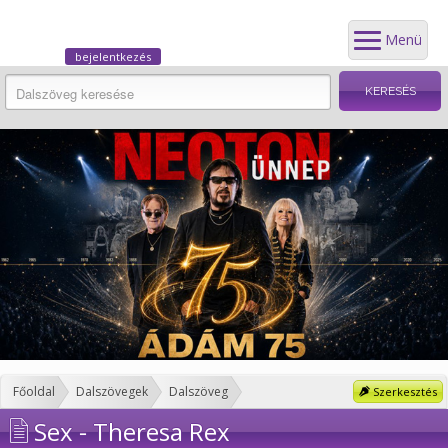
Menü
bejelentkezés
Főoldal
Dalszövegek
Dalszöveg
Szerkesztés
Sex - Theresa Rex