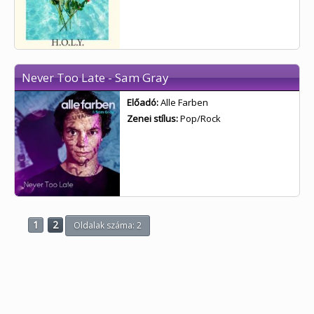
Never Too Late - Sam Gray
Előadó:
Alle Farben
Zenei stílus:
Pop/Rock
1
2
Oldalak száma: 2