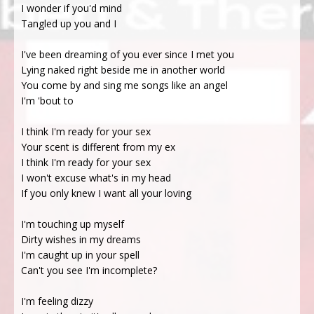
I wonder if you'd mind
Tangled up you and I
I've been dreaming of you ever since I met you
Lying naked right beside me in another world
You come by and sing me songs like an angel
I'm 'bout to
I think I'm ready for your sex
Your scent is different from my ex
I think I'm ready for your sex
I won't excuse what's in my head
If you only knew I want all your loving
I'm touching up myself
Dirty wishes in my dreams
I'm caught up in your spеll
Can't you see I'm incomplete?
I'm feeling dizzy