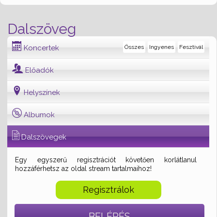
Dalszöveg
Koncertek
Összes
Ingyenes
Fesztivál
Előadók
Helyszínek
Albumok
Dalszövegek
Egy egyszerű regisztrációt követően korlátlanul
hozzáférhetsz az oldal stream tartalmaihoz!
Regisztrálok
BELÉPÉS