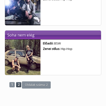
Soha nem elég
Előadó:
BSW
Zenei stílus:
Hip-Hop
1
2
Oldalak száma: 2