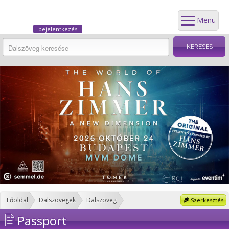
Menü
bejelentkezés
Főoldal
Dalszövegek
Dalszöveg
Szerkesztés
Passport