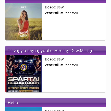
Előadó:
BSW
Zenei stílus:
Pop/Rock
Te vagy a legnagyobb - Herceg - G.w.M - Igni
Előadó:
BSW
Zenei stílus:
Pop/Rock
Hello