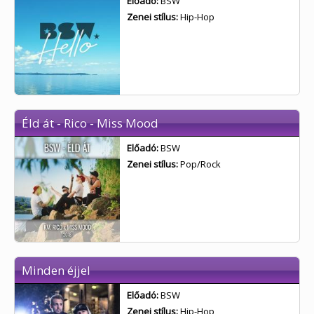
Előadó:
BSW
Zenei stílus:
Hip-Hop
Éld át - Rico - Miss Mood
Előadó:
BSW
Zenei stílus:
Pop/Rock
Minden éjjel
Előadó:
BSW
Zenei stílus:
Hip-Hop