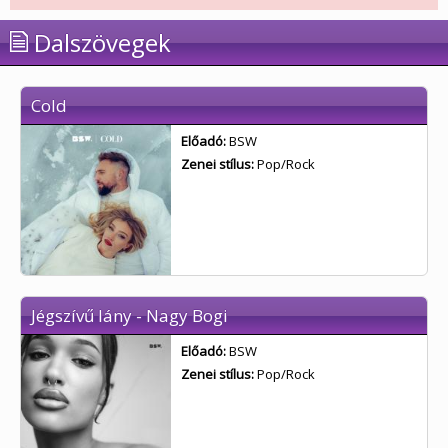
Dalszövegek
Cold
Előadó:
BSW
Zenei stílus:
Pop/Rock
Jégszívű lány - Nagy Bogi
Előadó:
BSW
Zenei stílus:
Pop/Rock