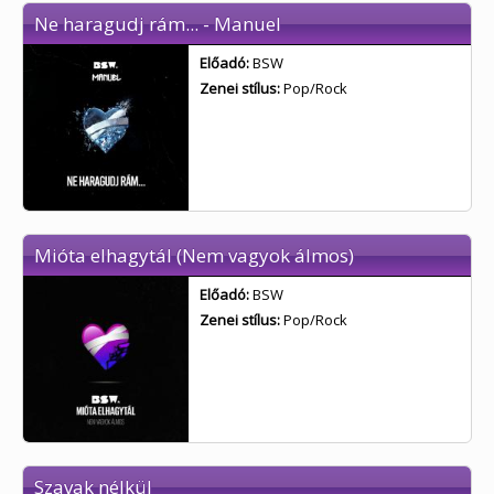
Ne haragudj rám... - Manuel
Előadó:
BSW
Zenei stílus:
Pop/Rock
Mióta elhagytál (Nem vagyok álmos)
Előadó:
BSW
Zenei stílus:
Pop/Rock
Szavak nélkül