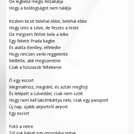
De legbelül mégis felzabálja
Hogy a boldogságot nem találja
Közben kicsit belehal ebbe, belehal ebbe
Hogy üres a szíve, de feszes a teste
De mégsem férhet bele a lelke
Egy fekete Prada bagbe
És alatta Bentley, elfeledte
Hogy nincsen senki reggelente
Mellette, akit megszeretne
Csak a húszasok feltekerve
Ő egy escort
Megmalmoz, megránt, és aztán megfojt
És lelépett a szíveddel, csak nem szólt
Hogy nem kell lakcímkártya neki, csak egy passport
Új nap, újabb airportról airport
Egy escort
Fotó a netre
Túl sok bánat egy mosolyba rejtve