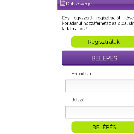
Dalszövegek
Egy egyszerű regisztrációt köve
korlátlanul hozzáférhetsz az oldal s
tartalmaihoz!
Regisztrálok
BELÉPÉS
E-mail cím
Jelszó