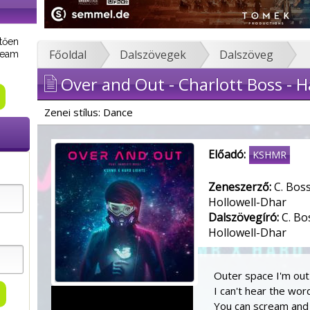
tően
Főoldal
Dalszövegek
Dalszöveg
tream
Over and Out - Charlott Boss - H
Zenei stílus: Dance
Előadó:
KSHMR
Zeneszerző:
C. Boss
Hollowell-Dhar
Dalszövegíró:
C. Bos
Hollowell-Dhar
Outer space I'm out
I can't hear the wo
You can scream and