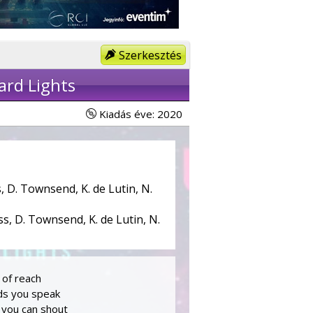
Szerkesztés
ard Lights
Kiadás éve: 2020
, D. Townsend, K. de Lutin, N.
s, D. Townsend, K. de Lutin, N.
 of reach
rds you speak
 you can shout