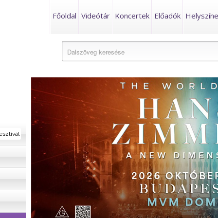
Főoldal
Videótár
Koncertek
Előadók
Helyszín
esztivál