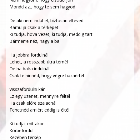
Mondd azt, hogy te sem hagyod
De aki nem indul el, biztosan eltéved
Bámulja csak a térképet
Ki tudja, hova vezet, ki tudja, meddig tart
Bármerre néz, nagy a baj
Ha jobbra fordulnál
Lehet, a rosszabb útra térnél
De ha balra indulnál
Csak te hinnéd, hogy végre hazaértél
Visszafordulni kár
Ez egy üzenet, mennyire féltél
Ha csak előre szaladnál
Tehetnéd amiért eddig is éltél
Ki tudja, mit akar
Körbefordul
Kezében térkép