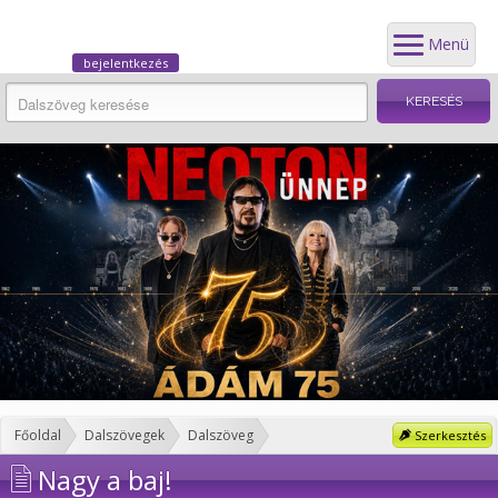
Menü
bejelentkezés
Főoldal
Dalszövegek
Dalszöveg
Szerkesztés
Nagy a baj!