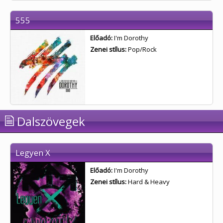
555
Előadó:
I'm Dorothy
Zenei stílus:
Pop/Rock
Dalszövegek
Legyen X
Előadó:
I'm Dorothy
Zenei stílus:
Hard & Heavy