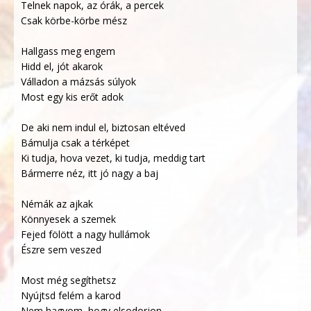
Telnek napok, az órák, a percek
Csak körbe-körbe mész
Hallgass meg engem
Hidd el, jót akarok
Válladon a mázsás súlyok
Most egy kis erőt adok
De aki nem indul el, biztosan eltéved
Bámulja csak a térképet
Ki tudja, hova vezet, ki tudja, meddig tart
Bármerre néz, itt jó nagy a baj
Némák az ajkak
Könnyesek a szemek
Fejed fölött a nagy hullámok
Észre sem veszed
Most még segíthetsz
Nyújtsd felém a karod
Nem hagyom, hogy elsodorjon