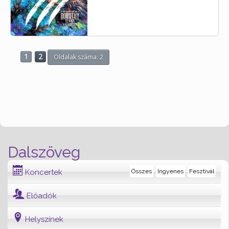
1
2
Oldalak száma: 2
Dalszöveg
Koncertek
Összes
Ingyenes
Fesztivál
Előadók
Helyszínek