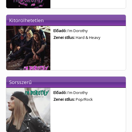
Kitörölhetetlen
Előadó:
I'm Dorothy
Zenei stílus:
Hard & Heavy
Sorsszerű
Előadó:
I'm Dorothy
Zenei stílus:
Pop/Rock