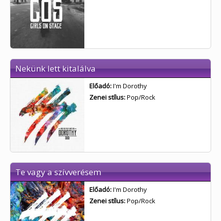
Nekünk lett kitalálva
Előadó:
I'm Dorothy
Zenei stílus:
Pop/Rock
Te vagy a szívverésem
Előadó:
I'm Dorothy
Zenei stílus:
Pop/Rock