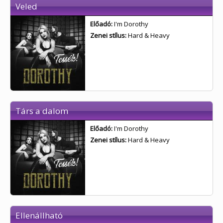
Veled
Előadó:
I'm Dorothy
Zenei stílus:
Hard & Heavy
Társ a dalom
Előadó:
I'm Dorothy
Zenei stílus:
Hard & Heavy
Ellenállható