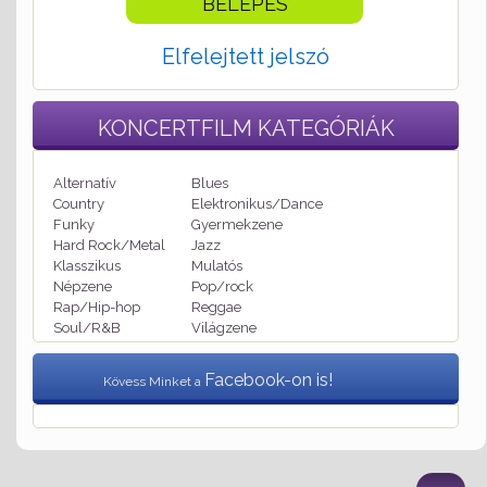
Elfelejtett jelszó
KONCERTFILM
KATEGÓRIÁK
Alternatív
Blues
Country
Elektronikus/Dance
Funky
Gyermekzene
Hard Rock/Metal
Jazz
Klasszikus
Mulatós
Népzene
Pop/rock
Rap/Hip-hop
Reggae
Soul/R&B
Világzene
Facebook-on is!
Kövess Minket a