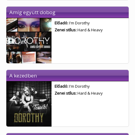
Amíg együtt dobog
Előadó:
I'm Dorothy
Zenei stílus:
Hard & Heavy
A kezedben
Előadó:
I'm Dorothy
Zenei stílus:
Hard & Heavy