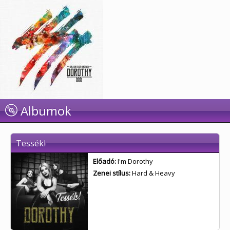
Albumok
Tessék!
Előadó:
I'm Dorothy
Zenei stílus:
Hard & Heavy