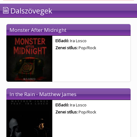
Dalszövegek
Monster After Midnight
Előadó:
Ira Losco
Zenei stílus:
Pop/Rock
In the Rain - Matthew James
Előadó:
Ira Losco
Zenei stílus:
Pop/Rock