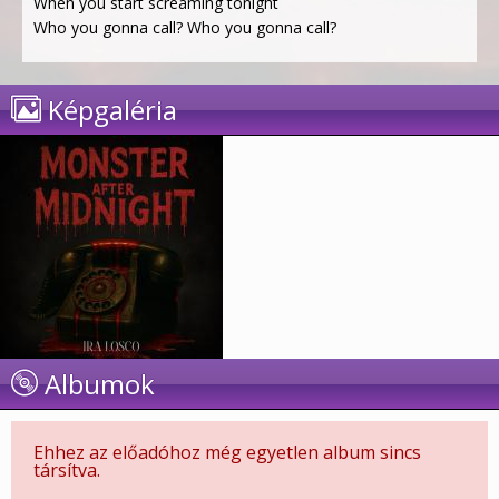
When you start screaming tonight
Who you gonna call? Who you gonna call?
Képgaléria
Albumok
Ehhez az előadóhoz még egyetlen album sincs
társítva.