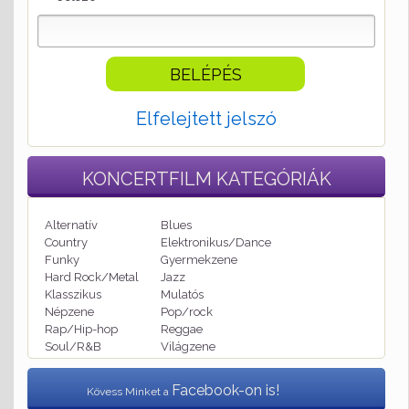
Elfelejtett jelszó
KONCERTFILM
KATEGÓRIÁK
Alternatív
Blues
Country
Elektronikus/Dance
Funky
Gyermekzene
Hard Rock/Metal
Jazz
Klasszikus
Mulatós
Népzene
Pop/rock
Rap/Hip-hop
Reggae
Soul/R&B
Világzene
Facebook-on is!
Kövess Minket a