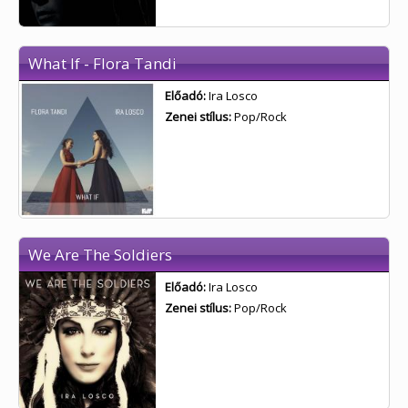
What If - Flora Tandi
Előadó:
Ira Losco
Zenei stílus:
Pop/Rock
We Are The Soldiers
Előadó:
Ira Losco
Zenei stílus:
Pop/Rock