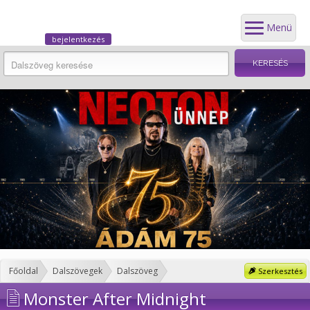
Menü
bejelentkezés
Főoldal
Dalszövegek
Dalszöveg
Szerkesztés
Monster After Midnight