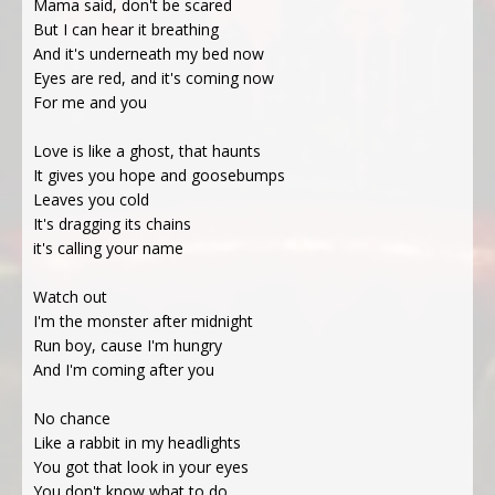
Mama said, don't be scared
But I can hear it breathing
And it's underneath my bed now
Eyes are red, and it's coming now
For me and you
Love is like a ghost, that haunts
It gives you hope and goosebumps
Leaves you cold
It's dragging its chains
it's calling your name
Watch out
I'm the monster after midnight
Run boy, cause I'm hungry
And I'm coming after you
No chance
Like a rabbit in my headlights
You got that look in your eyes
You don't know what to do