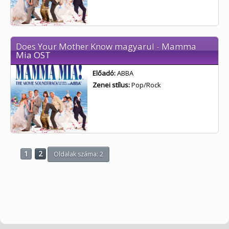
Does Your Mother Know magyarul - Mamma
Mia OST
Előadó:
ABBA
Zenei stílus:
Pop/Rock
1
2
Oldalak száma: 2