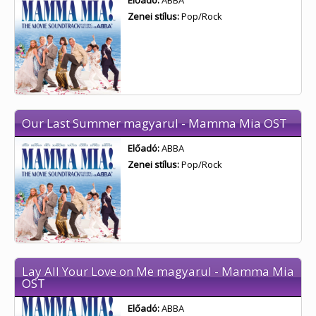
Előadó:
ABBA
Zenei stílus:
Pop/Rock
Our Last Summer magyarul - Mamma Mia OST
Előadó:
ABBA
Zenei stílus:
Pop/Rock
Lay All Your Love on Me magyarul - Mamma Mia
OST
Előadó:
ABBA