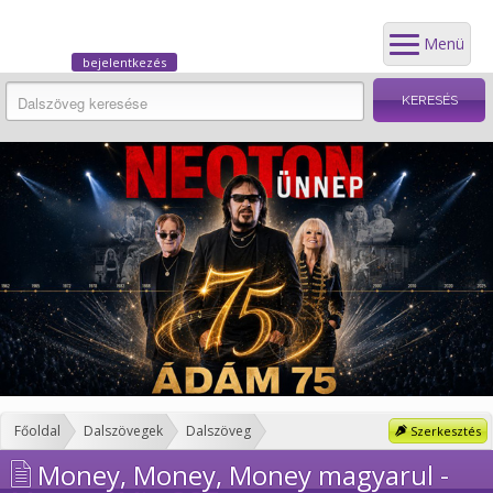
Menü
bejelentkezés
Főoldal
Dalszövegek
Dalszöveg
Szerkesztés
Money, Money, Money magyarul -