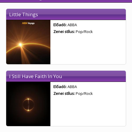
Little Things
Előadó:
ABBA
Zenei stílus:
Pop/Rock
I Still Have Faith In You
Előadó:
ABBA
Zenei stílus:
Pop/Rock