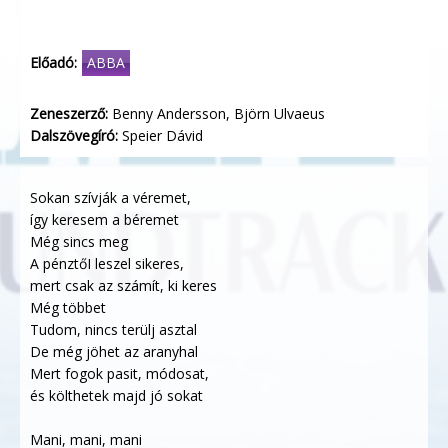
Előadó:
ABBA
Zeneszerző:
Benny Andersson, Björn Ulvaeus
Dalszövegíró:
Speier Dávid
Sokan szívják a véremet,
így keresem a béremet
Még sincs meg
A pénztőI leszel sikeres,
mert csak az számít, ki keres
Még többet
Tudom, nincs terülj asztal
De még jöhet az aranyhal
Mert fogok pasit, módosat,
és költhetek majd jó sokat
Mani, mani, mani