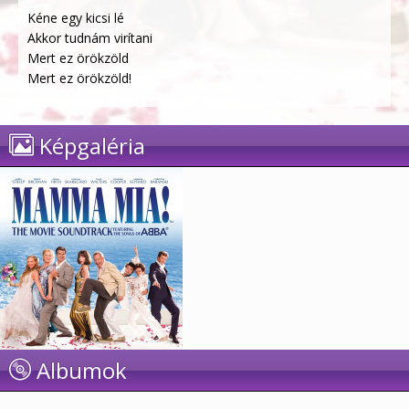
Kéne egy kicsi lé
Akkor tudnám virítani
Mert ez örökzöld
Mert ez örökzöld!
Képgaléria
Albumok