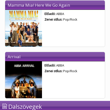
Mamma Mia! Here We Go Again
Előadó:
ABBA
Zenei stílus:
Pop/Rock
Arrival
Előadó:
ABBA
Zenei stílus:
Pop/Rock
Dalszövegek