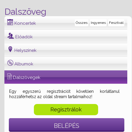
Dalszöveg
Koncertek
Összes
Ingyenes
Fesztivál
Előadók
Helyszínek
Albumok
Dalszövegek
Egy egyszerű regisztrációt követően korlátlanul
hozzáférhetsz az oldal stream tartalmaihoz!
Regisztrálok
BELÉPÉS