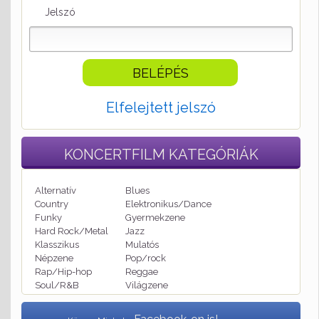
Jelszó
Elfelejtett jelszó
KONCERTFILM
KATEGÓRIÁK
Alternatív
Blues
Country
Elektronikus/Dance
Funky
Gyermekzene
Hard Rock/Metal
Jazz
Klasszikus
Mulatós
Népzene
Pop/rock
Rap/Hip-hop
Reggae
Soul/R&B
Világzene