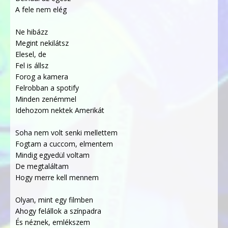
A fele nem elég
Ne hibázz
Megint nekilátsz
Elesel, de
Fel is állsz
Forog a kamera
Felrobban a spotify
Minden zenémmel
Idehozom nektek Amerikát
Soha nem volt senki mellettem
Fogtam a cuccom, elmentem
Mindig egyedül voltam
De megtaláltam
Hogy merre kell mennem
Olyan, mint egy filmben
Ahogy felállok a színpadra
És néznek, emlékszem