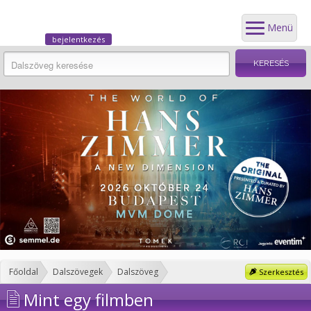
Menü
bejelentkezés
Főoldal
Dalszövegek
Dalszöveg
Szerkesztés
Mint egy filmben