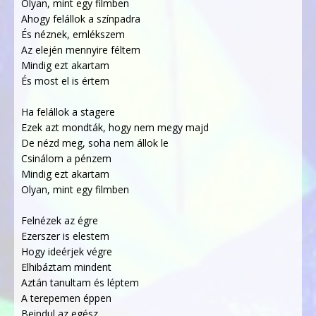
Olyan, mint egy filmben
Ahogy felállok a színpadra
És néznek, emlékszem
Az elején mennyire féltem
Mindig ezt akartam
És most el is értem
Ha felállok a stagere
Ezek azt mondták, hogy nem megy majd
De nézd meg, soha nem állok le
Csinálom a pénzem
Mindig ezt akartam
Olyan, mint egy filmben
Felnézek az égre
Ezerszer is elestem
Hogy ideérjek végre
Elhibáztam mindent
Aztán tanultam és léptem
A terepemen éppen
Beindul az egész