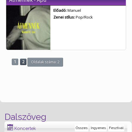
Előadó:
Manuel
Zenei stílus:
Pop/Rock
1
2
Oldalak száma: 2
Dalszöveg
Koncertek
Összes
Ingyenes
Fesztivál