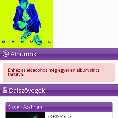
Albumok
Ehhez az előadóhoz még egyetlen album sincs
társítva.
Dalszövegek
Dada - Azahriah
Előadó:
Manuel