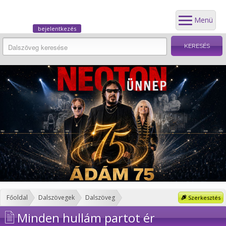
Menü
bejelentkezés
Főoldal
Dalszövegek
Dalszöveg
Szerkesztés
Minden hullám partot ér