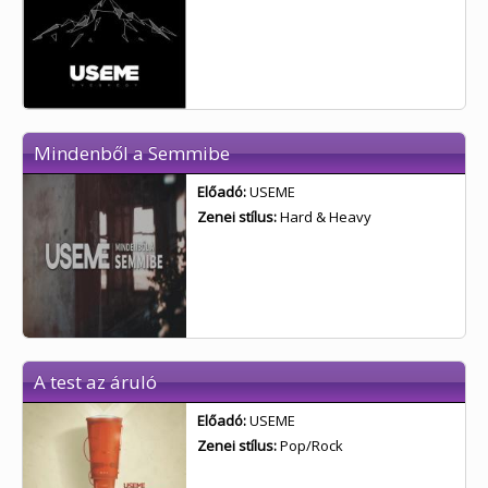
Mindenből a Semmibe
Előadó:
USEME
Zenei stílus:
Hard & Heavy
A test az áruló
Előadó:
USEME
Zenei stílus:
Pop/Rock