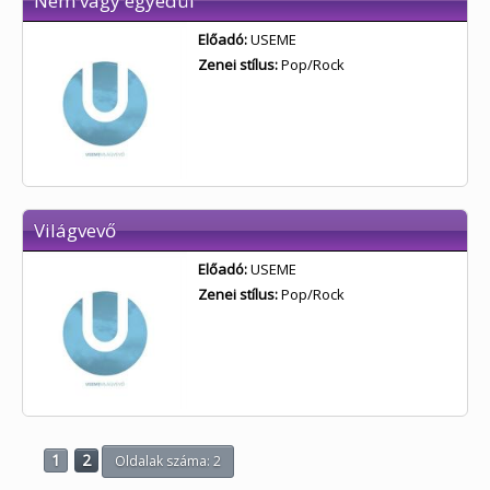
Nem vagy egyedül
Előadó:
USEME
Zenei stílus:
Pop/Rock
Világvevő
Előadó:
USEME
Zenei stílus:
Pop/Rock
1
2
Oldalak száma: 2