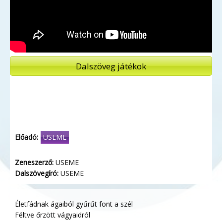
Dalszöveg játékok
Előadó:
USEME
Zeneszerző:
USEME
Dalszövegíró:
USEME
Életfádnak ágaiból gyűrűt font a szél
Féltve őrzött vágyaidról