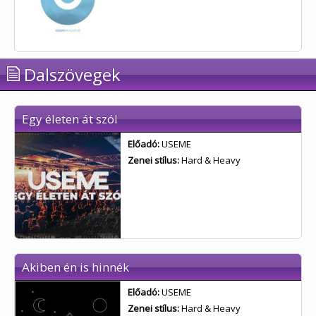
Dalszövegek
Egy életen át szól
Előadó:
USEME
Zenei stílus:
Hard & Heavy
Akiben én is hinnék
Előadó:
USEME
Zenei stílus:
Hard & Heavy