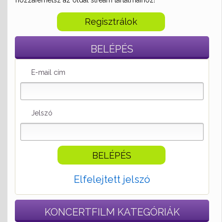
hozzáférhetsz az oldal stream tartalmaihoz!
Regisztrálok
BELÉPÉS
E-mail cím
Jelszó
Elfelejtett jelszó
KONCERTFILM
KATEGÓRIÁK