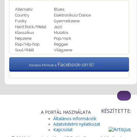
Alternatív
Blues
Country
Elektronikus/Dance
Funky
Gyermekzene
Hard Rock/Metal
Jazz
Klasszikus
Mulatós
Népzene
Pop/rock
Rap/Hip-hop
Reggae
Soul/R&B
Világzene
Facebook-on is!
Kövess Minket a
KÉSZÍTETTE:
A PORTÁL HASZNÁLATA
Általános információk
Adatvédelmi nyilatkozat
Kapcsolat