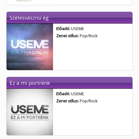
Szélesvásznú ég
Előadó:
USEME
Zenei stílus:
Pop/Rock
Ez a mi portrénk
Előadó:
USEME
Zenei stílus:
Pop/Rock