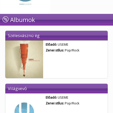
Albumok
Szélesvásznú ég
Előadó:
USEME
Zenei stílus:
Pop/Rock
Világvevő
Előadó:
USEME
Zenei stílus:
Pop/Rock