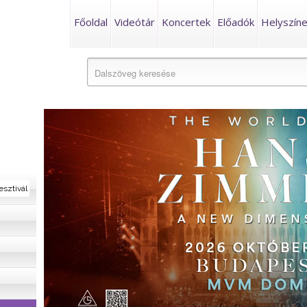
Főoldal
Videótár
Koncertek
Előadók
Helyszín
esztivál