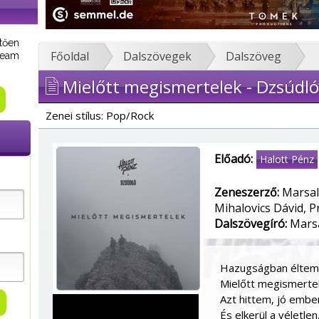
tően
Főoldal
Dalszövegek
Dalszöveg
tream
Mielőtt megismertelek - Dzsúdló
Zenei stílus: Pop/Rock
Előadó:
Halott Pénz
Zeneszerző:
Marsal
Mihalovics Dávid, P
Dalszövegíró:
Marsa
Hazugságban éltem
Mielőtt megismerte
Azt hittem, jó embe
És elkerül a véletle