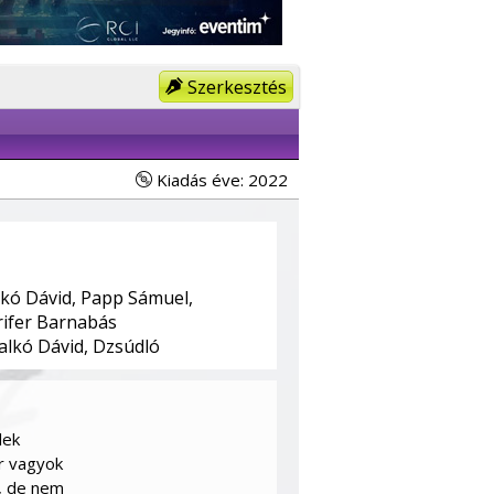
Szerkesztés
Kiadás éve: 2022
kó Dávid, Papp Sámuel,
rifer Barnabás
lkó Dávid, Dzsúdló
lek
r vagyok
n, de nem