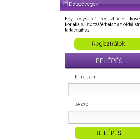
Dalszövegek
Egy egyszerű regisztrációt köve
korlátlanul hozzáférhetsz az oldal s
tartalmaihoz!
Regisztrálok
BELÉPÉS
E-mail cím
Jelszó