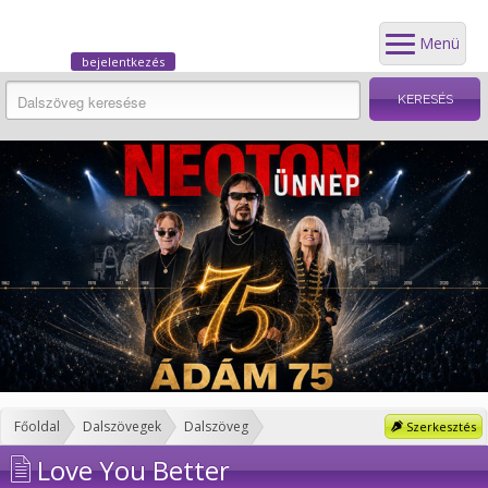
Menü
bejelentkezés
Főoldal
Dalszövegek
Dalszöveg
Szerkesztés
Love You Better