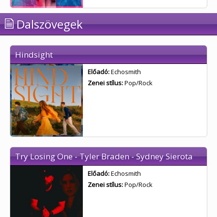
Dalszövegek
Hindsight
Előadó:
Echosmith
Zenei stílus:
Pop/Rock
Try Losing One - Tyler Braden - Sydney Sierota
Előadó:
Echosmith
Zenei stílus:
Pop/Rock