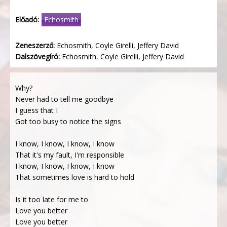
Előadó:
Echosmith
Zeneszerző:
Echosmith, Coyle Girelli, Jeffery David
Dalszövegíró:
Echosmith, Coyle Girelli, Jeffery David
Why?
Never had to tell me goodbye
I guess that I
Got too busy to notice the signs
I know, I know, I know, I know
That it's my fault, I'm responsible
I know, I know, I know, I know
That sometimes love is hard to hold
Is it too late for me to
Love you better
Love you better