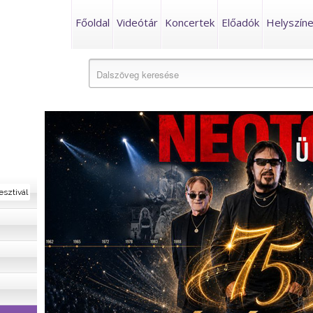
Főoldal
Videótár
Koncertek
Előadók
Helyszín
esztivál