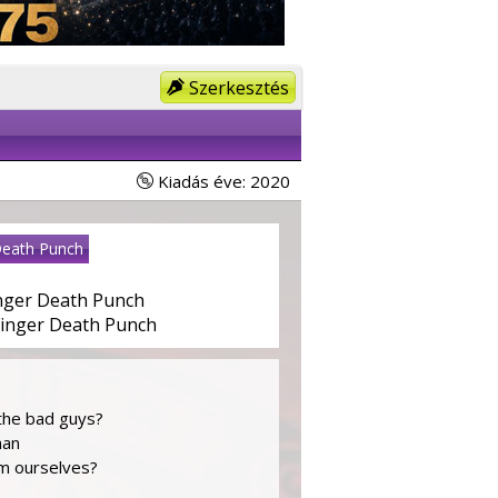
Szerkesztés
Kiadás éve: 2020
Death Punch
inger Death Punch
Finger Death Punch
 the bad guys?
man
om ourselves?