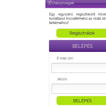
Dalszövegek
Egy egyszerű regisztrációt köve
korlátlanul hozzáférhetsz az oldal s
tartalmaihoz!
Regisztrálok
BELÉPÉS
E-mail cím
Jelszó