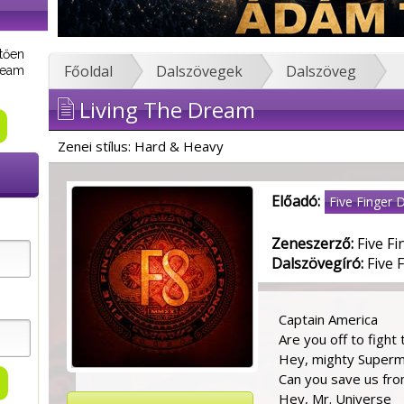
tően
Főoldal
Dalszövegek
Dalszöveg
tream
Living The Dream
Zenei stílus: Hard & Heavy
Előadó:
Five Finger 
Zeneszerző:
Five F
Dalszövegíró:
Five 
Captain America
Are you off to fight
Hey, mighty Super
Can you save us fr
Hey, Mr. Universe