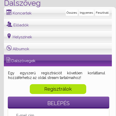
Dalszöveg
Koncertek
Összes
Ingyenes
Fesztivál
Előadók
Helyszínek
Albumok
Dalszövegek
Egy egyszerű regisztrációt követően korlátlanul
hozzáférhetsz az oldal stream tartalmaihoz!
Regisztrálok
BELÉPÉS
E-mail cím