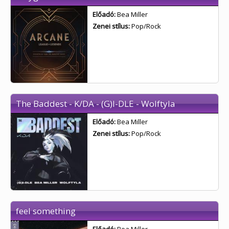
Előadó:
Bea Miller
Zenei stílus:
Pop/Rock
The Baddest - K/DA - (G)I-DLE - Wolftyla
Előadó:
Bea Miller
Zenei stílus:
Pop/Rock
feel something