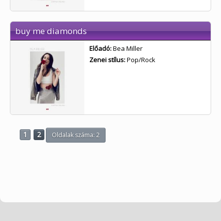
buy me diamonds
Előadó:
Bea Miller
Zenei stílus:
Pop/Rock
1
2
Oldalak száma: 2