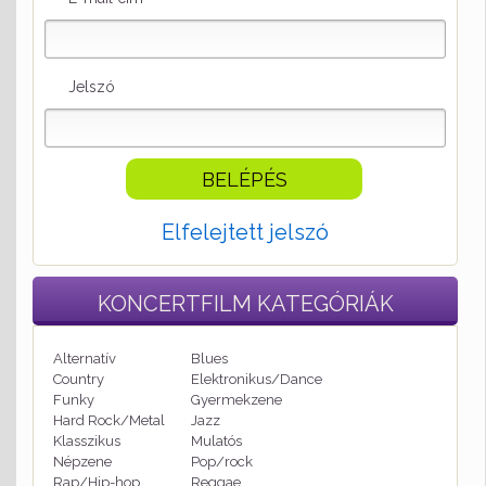
Jelszó
Elfelejtett jelszó
KONCERTFILM
KATEGÓRIÁK
Alternatív
Blues
Country
Elektronikus/Dance
Funky
Gyermekzene
Hard Rock/Metal
Jazz
Klasszikus
Mulatós
Népzene
Pop/rock
Rap/Hip-hop
Reggae