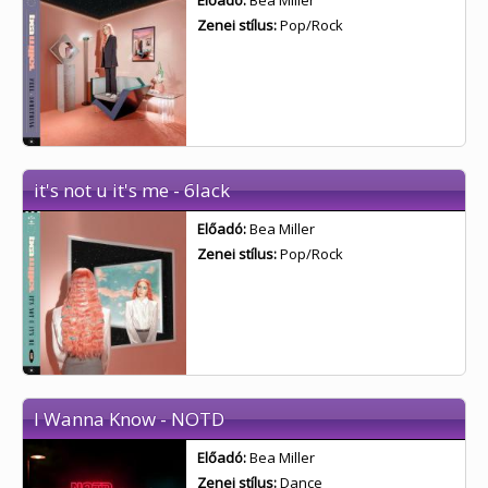
Előadó:
Bea Miller
Zenei stílus:
Pop/Rock
it's not u it's me - 6lack
Előadó:
Bea Miller
Zenei stílus:
Pop/Rock
I Wanna Know - NOTD
Előadó:
Bea Miller
Zenei stílus:
Dance