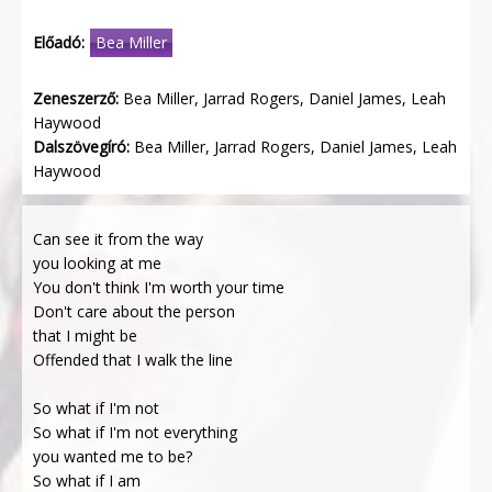
Előadó:
Bea Miller
Zeneszerző:
Bea Miller, Jarrad Rogers, Daniel James, Leah
Haywood
Dalszövegíró:
Bea Miller, Jarrad Rogers, Daniel James, Leah
Haywood
Can see it from the way
you looking at me
You don't think I'm worth your time
Don't care about the person
that I might be
Offended that I walk the line
So what if I'm not
So what if I'm not everything
you wanted me to be?
So what if I am