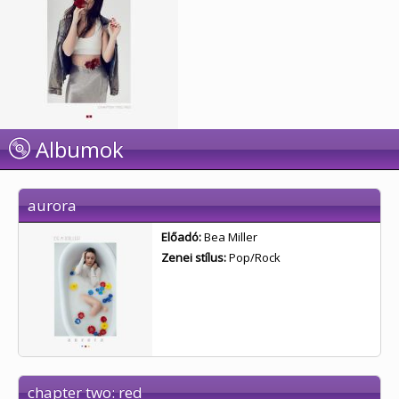
Albumok
aurora
Előadó:
Bea Miller
Zenei stílus:
Pop/Rock
chapter two: red