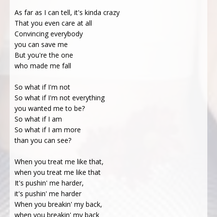
As far as I can tell, it's kinda crazy
That you even care at all
Convincing everybody
you can save me
But you're the one
who made me fall
So what if I'm not
So what if I'm not everything
you wanted me to be?
So what if I am
So what if I am more
than you can see?
When you treat me like that,
when you treat me like that
It's pushin' me harder,
it's pushin' me harder
When you breakin' my back,
when you breakin' my back