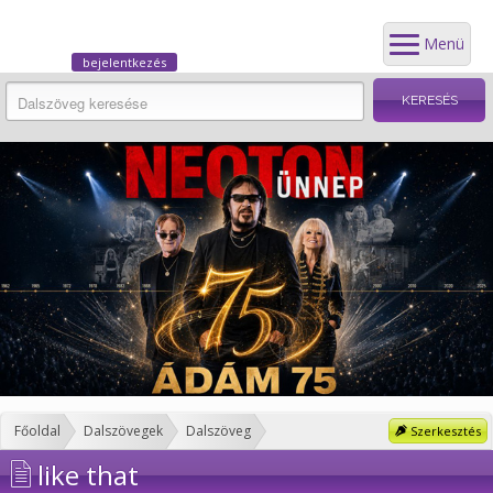
Menü
bejelentkezés
Főoldal
Dalszövegek
Dalszöveg
Szerkesztés
like that