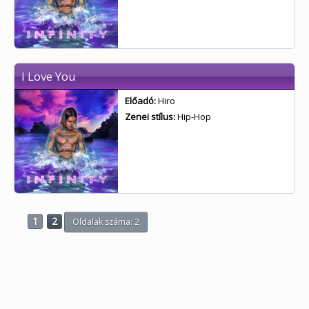
I Love You
Előadó:
Hiro
Zenei stílus:
Hip-Hop
1
2
Oldalak száma: 2