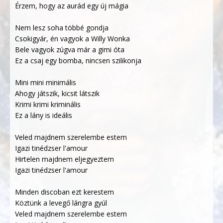
Érzem, hogy az aurád egy új mágia
Nem lesz soha többé gondja
Csokigyár, én vagyok a Willy Wonka
Bele vagyok zúgva már a gimi óta
Ez a csaj egy bomba, nincsen szilikonja
Mini mini minimális
Ahogy játszik, kicsit látszik
Krimi krimi kriminális
Ez a lány is ideális
Veled majdnem szerelembe estem
Igazi tinédzser l'amour
Hirtelen majdnem eljegyeztem
Igazi tinédzser l'amour
Minden discoban ezt kerestem
Köztünk a levegő lángra gyúl
Veled majdnem szerelembe estem