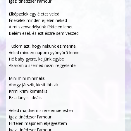
Igazi tinédzser l'amour
Elképzelek egy életet veled
Énekelek minden éjjelen neked
A mi szenvedélyünk féktelen lehet
Belém esel, és ezt észre sem veszed
Tudom azt, hogy nekünk ez menne
Veled minden napom gyönyörű lenne
Hé baby gyere, keljünk egybe
Akarom a szemed nézni reggelente
Mini mini minimális
Ahogy játszik, kicsit látszik
Krimi krimi kriminális
Ez a lány is ideális
Veled majdnem szerelembe estem
Igazi tinédzser l'amour
Hirtelen majdnem eljegyeztem
Igazi tinédzser l'amour