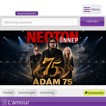
Menü
bejelentkezés
Főoldal
Dalszövegek
Dalszöveg
Szerkesztés
L'amour