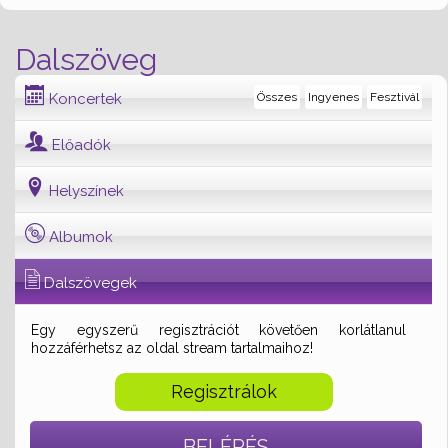
Dalszöveg
Koncertek
Összes
Ingyenes
Fesztivál
Előadók
Helyszínek
Albumok
Dalszövegek
Egy egyszerű regisztrációt követően korlátlanul
hozzáférhetsz az oldal stream tartalmaihoz!
Regisztrálok
BELÉPÉS