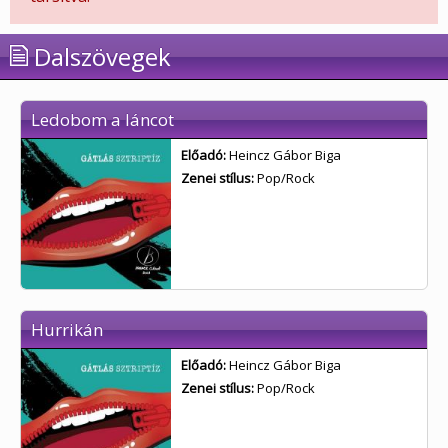
Dalszövegek
Ledobom a láncot
Előadó:
Heincz Gábor Biga
Zenei stílus:
Pop/Rock
Hurrikán
Előadó:
Heincz Gábor Biga
Zenei stílus:
Pop/Rock