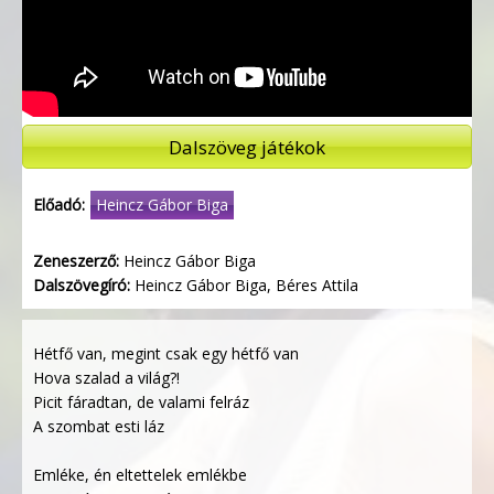
Dalszöveg játékok
Előadó:
Heincz Gábor Biga
Zeneszerző:
Heincz Gábor Biga
Dalszövegíró:
Heincz Gábor Biga, Béres Attila
Hétfő van, megint csak egy hétfő van
Hova szalad a világ?!
Picit fáradtan, de valami felráz
A szombat esti láz
Emléke, én eltettelek emlékbe