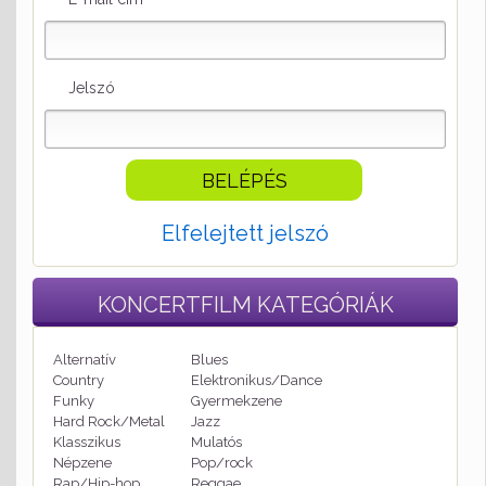
Jelszó
Elfelejtett jelszó
KONCERTFILM
KATEGÓRIÁK
Alternatív
Blues
Country
Elektronikus/Dance
Funky
Gyermekzene
Hard Rock/Metal
Jazz
Klasszikus
Mulatós
Népzene
Pop/rock
Rap/Hip-hop
Reggae