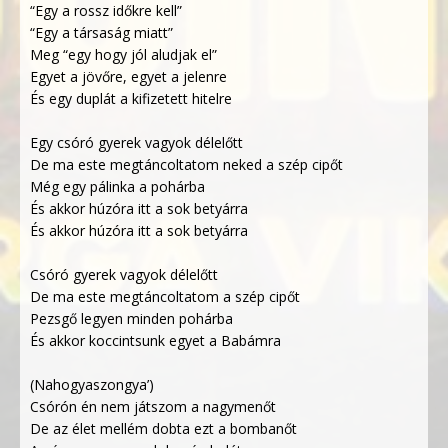
“Egy a rossz időkre kell”
“Egy a társaság miatt”
Meg “egy hogy jól aludjak el”
Egyet a jövőre, egyet a jelenre
És egy duplát a kifizetett hitelre
Egy csóró gyerek vagyok délelőtt
De ma este megtáncoltatom neked a szép cipőt
Még egy pálinka a pohárba
És akkor húzóra itt a sok betyárra
És akkor húzóra itt a sok betyárra
Csóró gyerek vagyok délelőtt
De ma este megtáncoltatom a szép cipőt
Pezsgő legyen minden pohárba
És akkor koccintsunk egyet a Babámra
(Nahogyaszongya’)
Csórón én nem játszom a nagymenőt
De az élet mellém dobta ezt a bombanőt