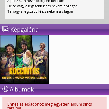
A pénz sem rossz dolog én belátom
De te vagy a legszebb kincs nekem a világon
Te vagy a legszebb kincs nekem a világon
Képgaléria
Albumok
Ehhez az előadóhoz még egyetlen album sincs
társítva.