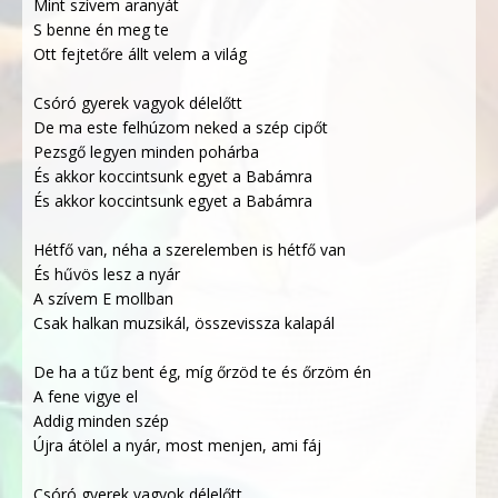
Mint szívem aranyát
S benne én meg te
Ott fejtetőre állt velem a világ
Csóró gyerek vagyok délelőtt
De ma este felhúzom neked a szép cipőt
Pezsgő legyen minden pohárba
És akkor koccintsunk egyet a Babámra
És akkor koccintsunk egyet a Babámra
Hétfő van, néha a szerelemben is hétfő van
És hűvös lesz a nyár
A szívem E mollban
Csak halkan muzsikál, összevissza kalapál
De ha a tűz bent ég, míg őrzöd te és őrzöm én
A fene vigye el
Addig minden szép
Újra átölel a nyár, most menjen, ami fáj
Csóró gyerek vagyok délelőtt