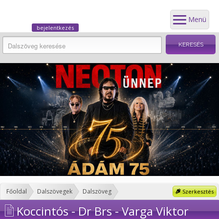
Menü
bejelentkezés
Főoldal
Dalszövegek
Dalszöveg
Szerkesztés
Koccintós - Dr Brs - Varga Viktor