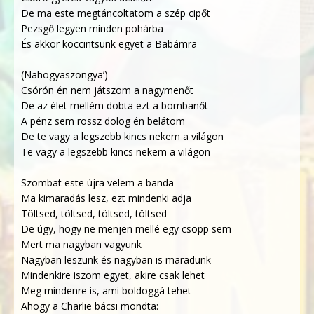
De ma este megtáncoltatom a szép cipőt
Pezsgő legyen minden pohárba
És akkor koccintsunk egyet a Babámra
(Nahogyaszongya’)
Csórón én nem játszom a nagymenőt
De az élet mellém dobta ezt a bombanőt
A pénz sem rossz dolog én belátom
De te vagy a legszebb kincs nekem a világon
Te vagy a legszebb kincs nekem a világon
Szombat este újra velem a banda
Ma kimaradás lesz, ezt mindenki adja
Töltsed, töltsed, töltsed, töltsed
De úgy, hogy ne menjen mellé egy csöpp sem
Mert ma nagyban vagyunk
Nagyban leszünk és nagyban is maradunk
Mindenkire iszom egyet, akire csak lehet
Meg mindenre is, ami boldoggá tehet
Ahogy a Charlie bácsi mondta: