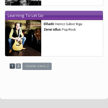
Learning To Let Go
Előadó:
Heincz Gábor Biga
Zenei stílus:
Pop/Rock
1
2
Oldalak száma: 2