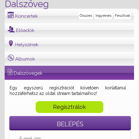
Dalszöveg
Koncertek
Összes
Ingyenes
Fesztivál
Előadók
Helyszínek
Albumok
Dalszövegek
Egy egyszerű regisztrációt követően korlátlanul
hozzáférhetsz az oldal stream tartalmaihoz!
Regisztrálok
BELÉPÉS
E-mail cím