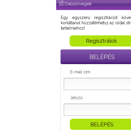
Dalszövegek
Egy egyszerű regisztrációt köve
korlátlanul hozzáférhetsz az oldal s
tartalmaihoz!
Regisztrálok
BELÉPÉS
E-mail cím
Jelszó