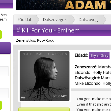
tően
Főoldal
Dalszövegek
Dalszöveg
tream
Kill For You - Eminem
Zenei stílus: Pop/Rock
Előadó:
Skylar Grey
Zeneszerző:
Marsha
Elizondo, Holly Ha
Dalszövegíró:
Marsh
Mike Elizondo, Hol
You gon' make me a
Even if that shit ain'
You gon' make me 