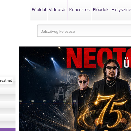
Főoldal
Videótár
Koncertek
Előadók
Helyszín
esztivál