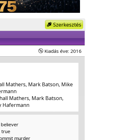
Szerkesztés
Kiadás éve: 2016
ll Mathers, Mark Batson, Mike
fermann
all Mathers, Mark Batson,
ly Hafermann
 believer
t true
commit murder