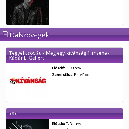
Dalszövegek
Tegyél csodát! - Még egy kívánság filmzene -
Kádár L. Gellért
Előadó:
T. Danny
Zenei stílus:
Pop/Rock
xXx
Előadó:
T. Danny