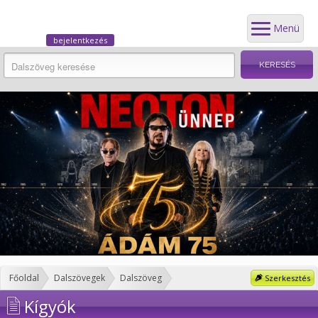
Menü
bejelentkezés
Főoldal
Dalszövegek
Dalszöveg
Szerkesztés
Kígyók