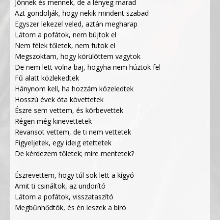
Jönnek és mennek, de a lényeg marad
Azt gondolják, hogy nekik mindent szabad
Egyszer lekezel veled, aztán megharap
Látom a pofátok, nem bújtok el
Nem félek tőletek, nem futok el
Megszoktam, hogy körülöttem vagytok
De nem lett volna baj, hogyha nem húztok fel
Fű alatt közlekedtek
Hánynom kell, ha hozzám közeledtek
Hosszú évek óta követtetek
Észre sem vettem, és körbevettek
Régen még kinevettetek
Revansot vettem, de ti nem vettetek
Figyeljetek, egy ideig etettetek
De kérdezem tőletek; mire mentetek?
Észrevettem, hogy túl sok lett a kígyó
Amit ti csináltok, az undorító
Látom a pofátok, visszataszító
Megbűnhődtök, és én leszek a bíró