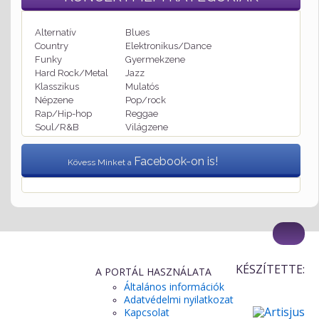
Alternatív
Blues
Country
Elektronikus/Dance
Funky
Gyermekzene
Hard Rock/Metal
Jazz
Klasszikus
Mulatós
Népzene
Pop/rock
Rap/Hip-hop
Reggae
Soul/R&B
Világzene
Facebook-on is!
Kövess Minket a
KÉSZÍTETTE:
A PORTÁL HASZNÁLATA
Általános információk
Adatvédelmi nyilatkozat
Kapcsolat