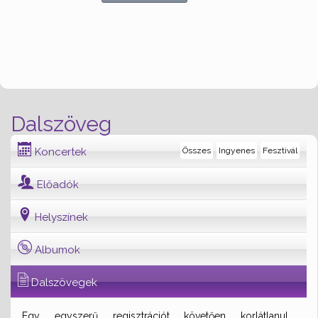
Dalszöveg
Koncertek
Összes
Ingyenes
Fesztivál
Előadók
Helyszínek
Albumok
Dalszövegek
Egy egyszerű regisztrációt követően korlátlanul