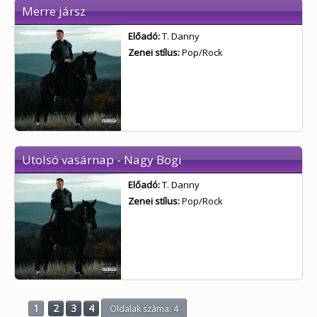
Merre jársz
Előadó:
T. Danny
Zenei stílus:
Pop/Rock
Utolsó vasárnap - Nagy Bogi
Előadó:
T. Danny
Zenei stílus:
Pop/Rock
1
2
3
4
Oldalak száma: 4