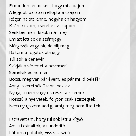
Elmondom én neked, hogy mi a bajom
A legjobb barátom ellopta a csajom
Régen halott lenne, hogyha én hagyom
Kitárulkozom, cserébe ezt kapom
Senkiben nem bízok már meg
Emiatt lett sok a számjegy
Mérgezők vagytok, de állj meg
Rajtam a fogatok átmegy
Túl sok a denevér
Szívják a véremet a nevemér’
Semelyik be nem ér
Bocsi, még van pár évem, és pár millió belefér
Annyit szeretnék üzenni nektek
Nyugi, ti nem vagytok része a sikernek
Hosszú a nyelvetek, folyton csak sziszegtek
Nem nyugszom addig, amíg meg nem fizettek
Észrevettem, hogy túl sok lett a kígyó
Amit ti csináltok, az undorító
Látom a pofátok, visszataszító