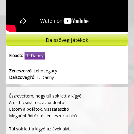
Dalszöveg játékok
Előadó:
T. Danny
Zeneszerző:
LehoLegacy
Dalszövegíró:
T. Danny
Észrevettem, hogy túl sok lett a kígyó
Amit ti csináltok, az undorító
Látom a pofátok, visszataszító
Megbűnhődtök, és én leszek a bíró
Túl sok lett a kígyó az évek alatt