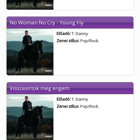
No Woman No Cry - Young Fly
Előadó:
T. Danny
Zenei stílus:
Pop/Rock
Visszasírtok még engem
Előadó:
T. Danny
Zenei stílus:
Pop/Rock