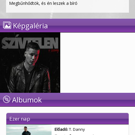
Megbűnhődtök, és én leszek a bíró
Képgaléria
Albumok
Ezer nap
Előadó:
T. Danny