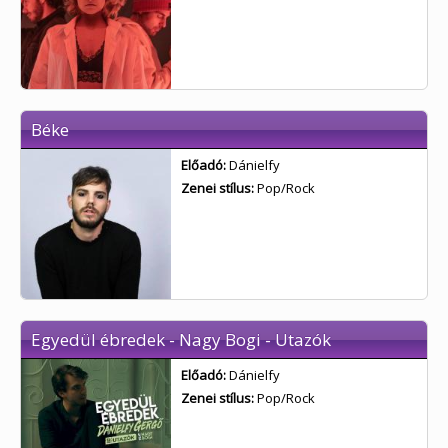
Béke
Előadó:
Dánielfy
Zenei stílus:
Pop/Rock
Egyedül ébredek - Nagy Bogi - Utazók
Előadó:
Dánielfy
Zenei stílus:
Pop/Rock