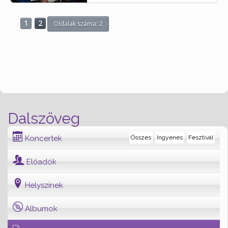
1
2
Oldalak száma: 2
Dalszöveg
Koncertek
Összes
Ingyenes
Fesztivál
Előadók
Helyszínek
Albumok