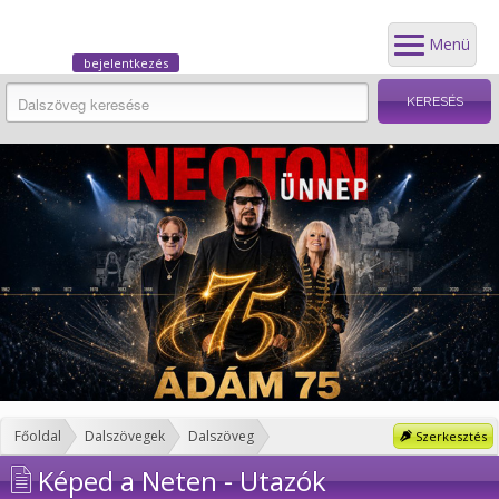
Menü
bejelentkezés
Főoldal
Dalszövegek
Dalszöveg
Szerkesztés
Képed a Neten - Utazók