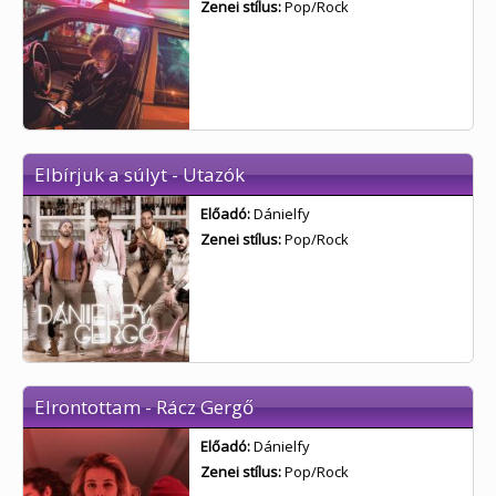
Zenei stílus:
Pop/Rock
Elbírjuk a súlyt - Utazók
Előadó:
Dánielfy
Zenei stílus:
Pop/Rock
Elrontottam - Rácz Gergő
Előadó:
Dánielfy
Zenei stílus:
Pop/Rock