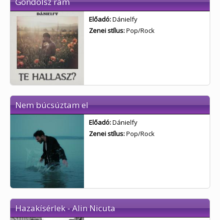
Gondolsz rám
Előadó:
Dánielfy
Zenei stílus:
Pop/Rock
Nem búcsúztam el
Előadó:
Dánielfy
Zenei stílus:
Pop/Rock
Hazakísérlek - Alin Nicuta