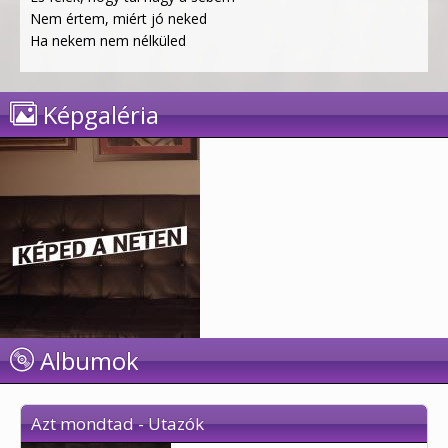
Nem értem, miért jó neked
Ha nekem nem nélküled
Képgaléria
Albumok
Azt mondtad - Utazók