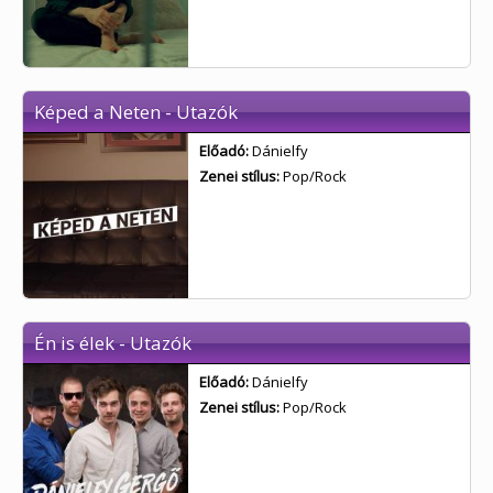
Képed a Neten - Utazók
Előadó:
Dánielfy
Zenei stílus:
Pop/Rock
Én is élek - Utazók
Előadó:
Dánielfy
Zenei stílus:
Pop/Rock