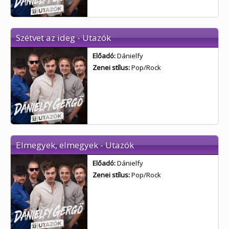
Szétvet az ideg - Utazók
Előadó:
Dánielfy
Zenei stílus:
Pop/Rock
Elmegyek, elmegyek - Utazók
Előadó:
Dánielfy
Zenei stílus:
Pop/Rock