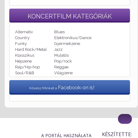
KONCERTFILM
KATEGÓRIÁK
Alternatív
Blues
Country
Elektronikus/Dance
Funky
Gyermekzene
Hard Rock/Metal
Jazz
Klasszikus
Mulatós
Népzene
Pop/rock
Rap/Hip-hop
Reggae
Soul/R&B
Világzene
Facebook-on is!
Kövess Minket a
KÉSZÍTETTE:
A PORTÁL HASZNÁLATA