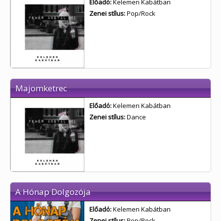
Előadó:
Kelemen Kabátban
Zenei stílus:
Pop/Rock
Majomketrec
Előadó:
Kelemen Kabátban
Zenei stílus:
Dance
A Hónap Dolgozója
Előadó:
Kelemen Kabátban
Zenei stílus:
Pop/Rock