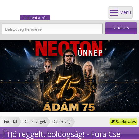
Menü
bejelentkezés
Főoldal
Dalszövegek
Dalszöveg
Szerkesztés
Jó reggelt, boldogság! - Fura Csé