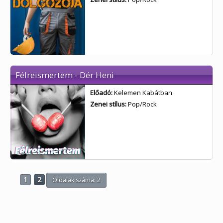
Félreismertem - Dér Heni
Előadó:
Kelemen Kabátban
Zenei stílus:
Pop/Rock
1
2
Oldalak száma: 2