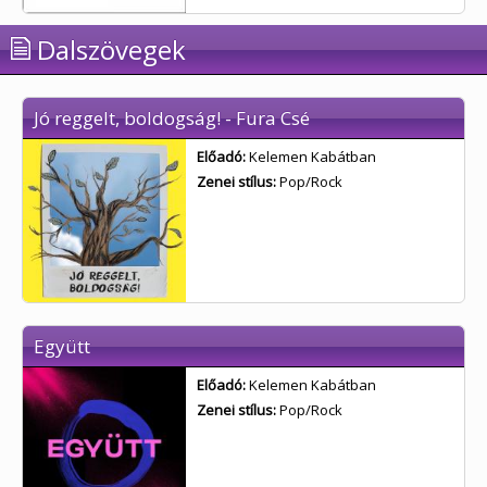
Dalszövegek
Jó reggelt, boldogság! - Fura Csé
Előadó:
Kelemen Kabátban
Zenei stílus:
Pop/Rock
Együtt
Előadó:
Kelemen Kabátban
Zenei stílus:
Pop/Rock