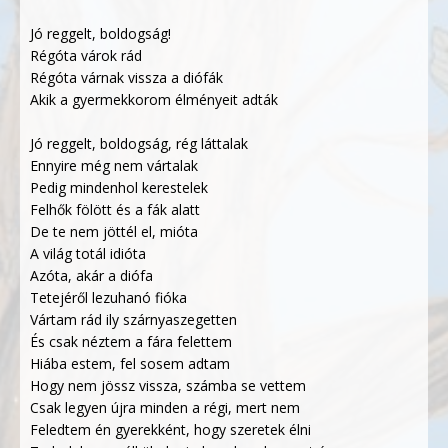
Jó reggelt, boldogság!
Régóta várok rád
Régóta várnak vissza a diófák
Akik a gyermekkorom élményeit adták
Jó reggelt, boldogság, rég láttalak
Ennyire még nem vártalak
Pedig mindenhol kerestelek
Felhők fölött és a fák alatt
De te nem jöttél el, mióta
A világ totál idióta
Azóta, akár a diófa
Tetejéről lezuhanó fióka
Vártam rád ily szárnyaszegetten
És csak néztem a fára felettem
Hiába estem, fel sosem adtam
Hogy nem jössz vissza, számba se vettem
Csak legyen újra minden a régi, mert nem
Feledtem én gyerekként, hogy szeretek élni