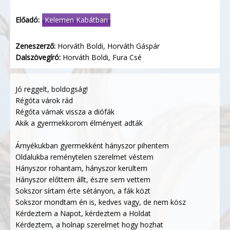
Előadó:
Kelemen Kabátban
Zeneszerző:
Horváth Boldi, Horváth Gáspár
Dalszövegíró:
Horváth Boldi, Fura Csé
Jó reggelt, boldogság!
Régóta várok rád
Régóta várnak vissza a diófák
Akik a gyermekkorom élményeit adták
Árnyékukban gyermekként hányszor pihentem
Oldalukba reménytelen szerelmet véstem
Hányszor rohantam, hányszor kerültem
Hányszor előttem állt, észre sem vettem
Sokszor sírtam érte sétányon, a fák közt
Sokszor mondtam én is, kedves vagy, de nem kösz
Kérdeztem a Napot, kérdeztem a Holdat
Kérdeztem, a holnap szerelmet hogy hozhat