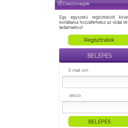
Dalszövegek
Egy egyszerű regisztrációt köve
korlátlanul hozzáférhetsz az oldal s
tartalmaihoz!
Regisztrálok
BELÉPÉS
E-mail cím
Jelszó