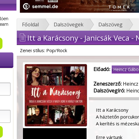
tően
Főoldal
Dalszövegek
Dalszöveg
tream
Itt a Karácsony - Janicsák Veca - N
Zenei stílus: Pop/Rock
Előadó:
Heincz Gábo
Zeneszerző:
Heincz
Dalszövegíró:
Heinc
Itt a Karácsony
A háztetőn porcuko
A kerítés is mézesk
Erre vártunk