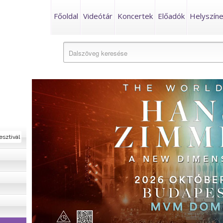
Főoldal
Videótár
Koncertek
Előadók
Helyszín
esztivál