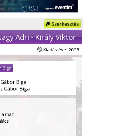
Szerkesztés
agy Adri - Király Viktor
Kiadás éve: 2025
r Biga
 Gábor Biga
z Gábor Biga
r a máz
alács