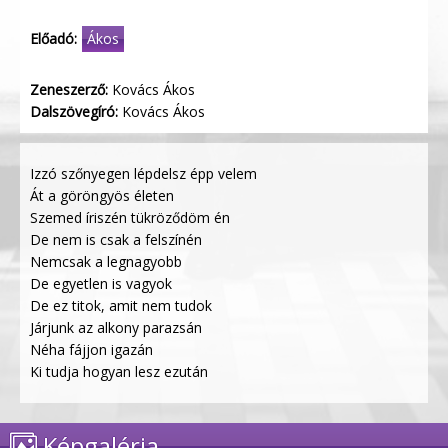
Előadó:
Ákos
Zeneszerző:
Kovács Ákos
Dalszövegíró:
Kovács Ákos
Izzó szőnyegen lépdelsz épp velem
Át a göröngyös életen
Szemed íriszén tükröződöm én
De nem is csak a felszínén
Nemcsak a legnagyobb
De egyetlen is vagyok
De ez titok, amit nem tudok
Járjunk az alkony parazsán
Néha fájjon igazán
Ki tudja hogyan lesz ezután
Képgaléria