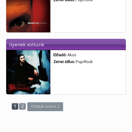
Ilyenek voltunk
Előadó:
Ákos
Zenei stílus:
Pop/Rock
1
2
Oldalak száma: 2