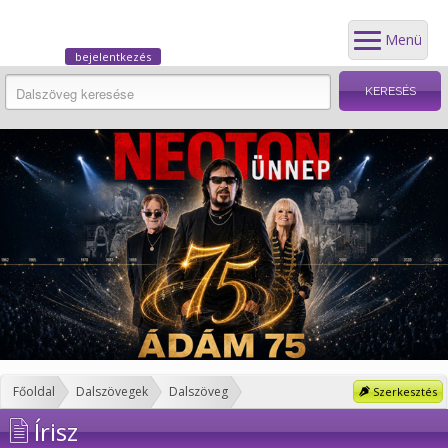
Menü
bejelentkezés
Főoldal
Dalszövegek
Dalszöveg
Szerkesztés
Írisz