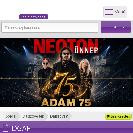
Menü
bejelentkezés
Főoldal
Dalszövegek
Dalszöveg
Szerkesztés
IDGAF