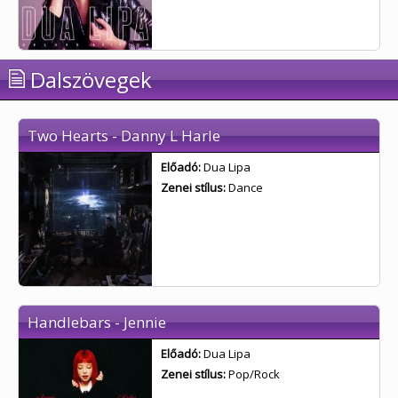
Dalszövegek
Two Hearts - Danny L Harle
Előadó:
Dua Lipa
Zenei stílus:
Dance
Handlebars - Jennie
Előadó:
Dua Lipa
Zenei stílus:
Pop/Rock