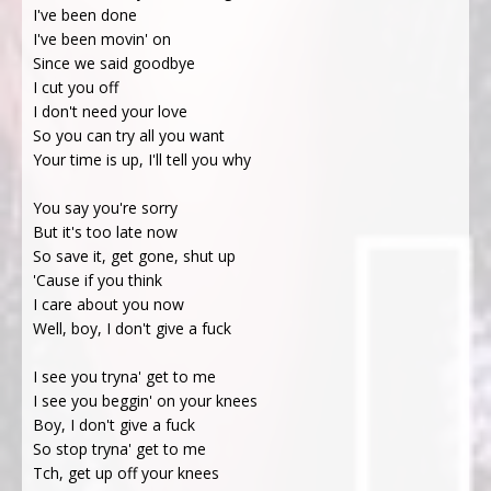
I've been done
I've been movin' on
Since we said goodbye
I cut you off
I don't need your love
So you can try all you want
Your time is up, I'll tell you why
You say you're sorry
But it's too late now
So save it, get gone, shut up
'Cause if you think
I care about you now
Well, boy, I don't give a fuck
I see you tryna' get to me
I see you beggin' on your knees
Boy, I don't give a fuck
So stop tryna' get to me
Tch, get up off your knees