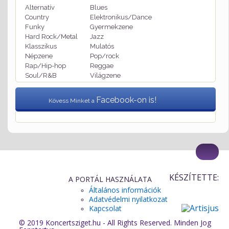
Alternatív
Blues
Country
Elektronikus/Dance
Funky
Gyermekzene
Hard Rock/Metal
Jazz
Klasszikus
Mulatós
Népzene
Pop/rock
Rap/Hip-hop
Reggae
Soul/R&B
Világzene
Facebook-on is!
Kövess Minket a
KÉSZÍTETTE:
A PORTÁL HASZNÁLATA
Általános információk
Adatvédelmi nyilatkozat
Kapcsolat
© 2019 Koncertsziget.hu - All Rights Reserved. Minden Jog