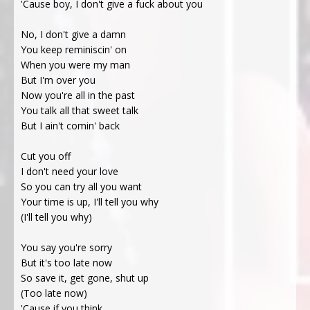
'Cause boy, I don't give a fuck about you
No, I don't give a damn
You keep reminiscin' on
When you were my man
But I'm over you
Now you're all in the past
You talk all that sweet talk
But I ain't comin' back
Cut you off
I don't need your love
So you can try all you want
Your time is up, I'll tell you why
(I'll tell you why)
You say you're sorry
But it's too late now
So save it, get gone, shut up
(Too late now)
'Cause if you think