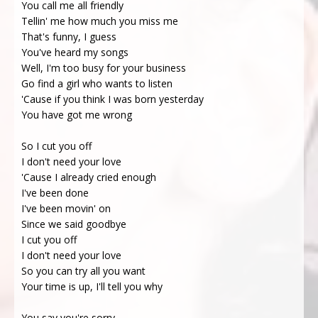
You call me all friendly
Tellin' me how much you miss me
That's funny, I guess
You've heard my songs
Well, I'm too busy for your business
Go find a girl who wants to listen
'Cause if you think I was born yesterday
You have got me wrong
So I cut you off
I don't need your love
'Cause I already cried enough
I've been done
I've been movin' on
Since we said goodbye
I cut you off
I don't need your love
So you can try all you want
Your time is up, I'll tell you why
You say you're sorry