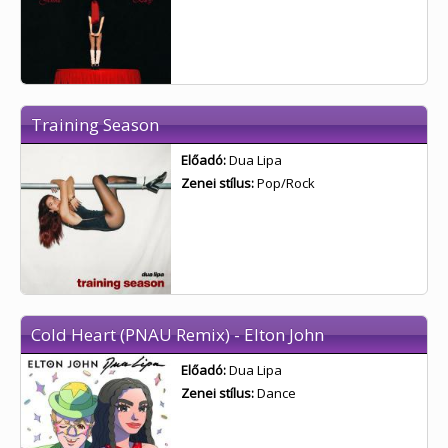
Training Season
Előadó:
Dua Lipa
Zenei stílus:
Pop/Rock
Cold Heart (PNAU Remix) - Elton John
Előadó:
Dua Lipa
Zenei stílus:
Dance