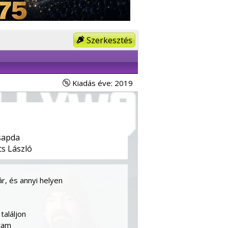
Szerkesztés
Kiadás éve: 2019
sapda
s László
r, és annyi helyen
találjon
rtam