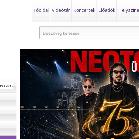
Főoldal
Videótár
Koncertek
Előadók
Helyszín
esztivál