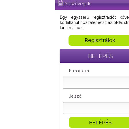
Dalszövegek
Egy egyszerű regisztrációt köve
korlátlanul hozzáférhetsz az oldal s
tartalmaihoz!
Regisztrálok
BELÉPÉS
E-mail cím
Jelszó