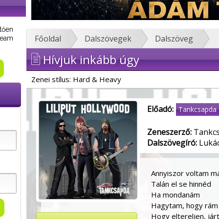
tően
Főoldal
Dalszövegek
Dalszöveg
tream
Hívjuk inkább úgy
Zenei stílus: Hard & Heavy
Előadó:
Tankcsapda
Zeneszerző:
Tankc
Dalszövegíró:
Lukác
Annyiszor voltam má
Talán el se hinnéd
Ha mondanám
Hagytam, hogy rám 
Hogy eltereljen, já