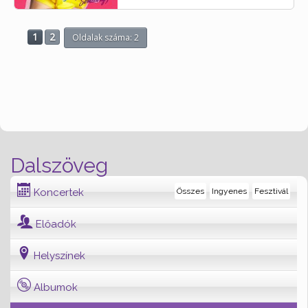
1
2
Oldalak száma: 2
Dalszöveg
Koncertek
Összes
Ingyenes
Fesztivál
Előadók
Helyszínek
Albumok