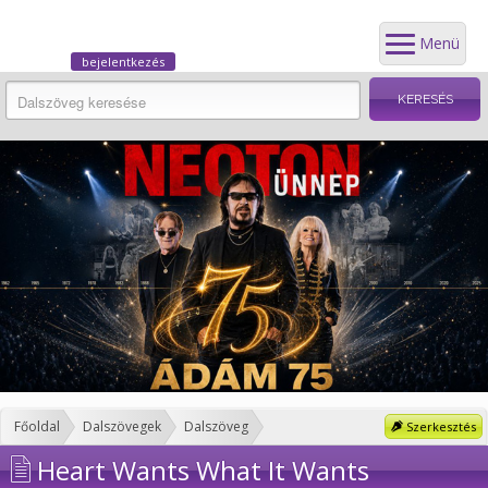
Menü
bejelentkezés
Főoldal
Dalszövegek
Dalszöveg
Szerkesztés
Heart Wants What It Wants