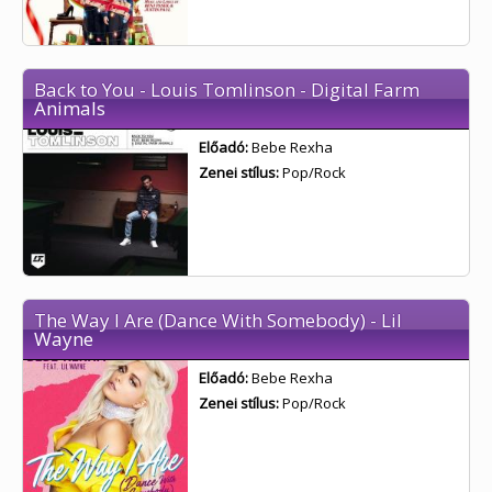
Back to You - Louis Tomlinson - Digital Farm
Animals
Előadó:
Bebe Rexha
Zenei stílus:
Pop/Rock
The Way I Are (Dance With Somebody) - Lil
Wayne
Előadó:
Bebe Rexha
Zenei stílus:
Pop/Rock