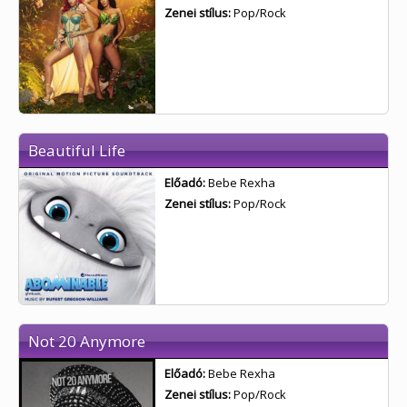
Zenei stílus:
Pop/Rock
Beautiful Life
Előadó:
Bebe Rexha
Zenei stílus:
Pop/Rock
Not 20 Anymore
Előadó:
Bebe Rexha
Zenei stílus:
Pop/Rock