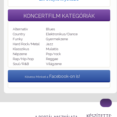
KONCERTFILM
KATEGÓRIÁK
Alternatív
Blues
Country
Elektronikus/Dance
Funky
Gyermekzene
Hard Rock/Metal
Jazz
Klasszikus
Mulatós
Népzene
Pop/rock
Rap/Hip-hop
Reggae
Soul/R&B
Világzene
Facebook-on is!
Kövess Minket a
KÉSZÍTETTE:
A PORTÁL HASZNÁLATA