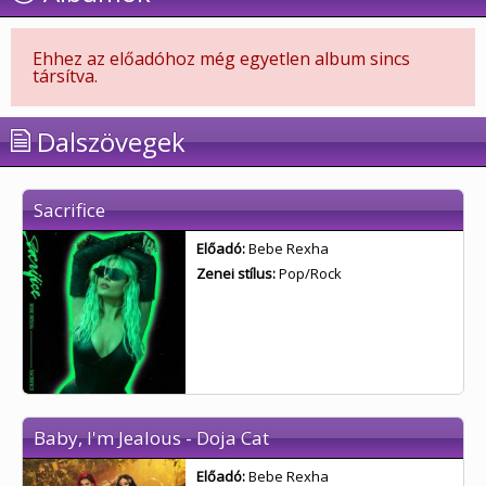
Ehhez az előadóhoz még egyetlen album sincs
társítva.
Dalszövegek
Sacrifice
Előadó:
Bebe Rexha
Zenei stílus:
Pop/Rock
Baby, I'm Jealous - Doja Cat
Előadó:
Bebe Rexha