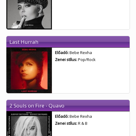
Last Hurrah
Előadó:
Bebe Rexha
Zenei stílus:
Pop/Rock
2 Souls on Fire - Quavo
Előadó:
Bebe Rexha
Zenei stílus:
R & B