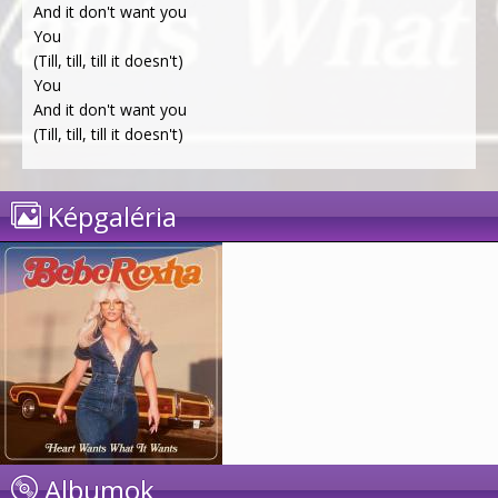
And it don't want you
You
(Till, till, till it doesn't)
You
And it don't want you
(Till, till, till it doesn't)
Képgaléria
Albumok