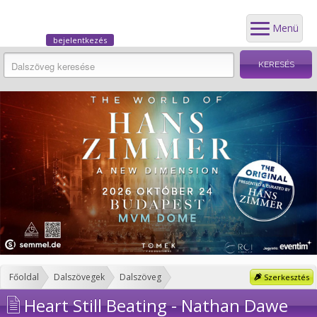
Menü
bejelentkezés
Főoldal
Dalszövegek
Dalszöveg
Szerkesztés
Heart Still Beating - Nathan Dawe