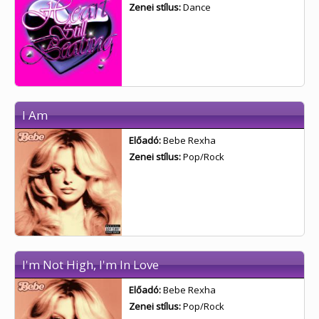
Zenei stílus:
Dance
I Am
Előadó:
Bebe Rexha
Zenei stílus:
Pop/Rock
I'm Not High, I'm In Love
Előadó:
Bebe Rexha
Zenei stílus:
Pop/Rock