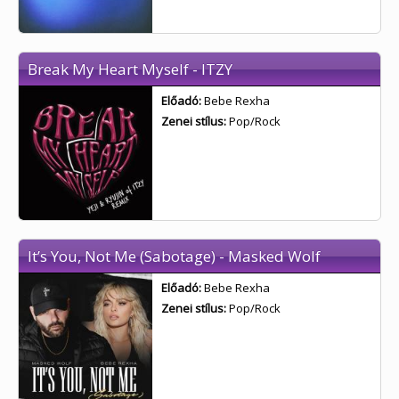
Break My Heart Myself - ITZY
Előadó:
Bebe Rexha
Zenei stílus:
Pop/Rock
It’s You, Not Me (Sabotage) - Masked Wolf
Előadó:
Bebe Rexha
Zenei stílus:
Pop/Rock