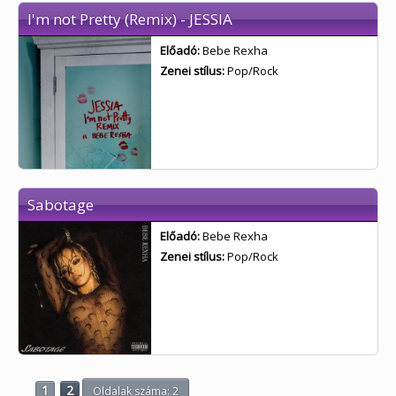
I'm not Pretty (Remix) - JESSIA
Előadó:
Bebe Rexha
Zenei stílus:
Pop/Rock
Sabotage
Előadó:
Bebe Rexha
Zenei stílus:
Pop/Rock
1
2
Oldalak száma: 2