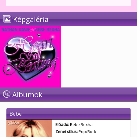
Képgaléria
Albumok
Bebe
Előadó:
Bebe Rexha
Zenei stílus:
Pop/Rock