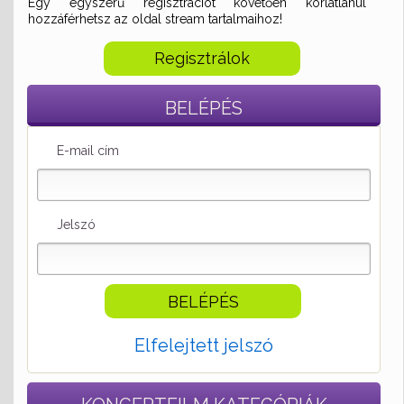
Egy egyszerű regisztrációt követően korlátlanul
hozzáférhetsz az oldal stream tartalmaihoz!
Regisztrálok
BELÉPÉS
E-mail cím
Jelszó
Elfelejtett jelszó