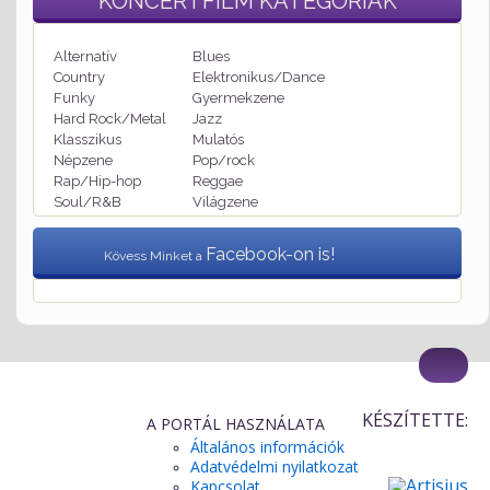
KONCERTFILM
KATEGÓRIÁK
Alternatív
Blues
Country
Elektronikus/Dance
Funky
Gyermekzene
Hard Rock/Metal
Jazz
Klasszikus
Mulatós
Népzene
Pop/rock
Rap/Hip-hop
Reggae
Soul/R&B
Világzene
Facebook-on is!
Kövess Minket a
KÉSZÍTETTE:
A PORTÁL HASZNÁLATA
Általános információk
Adatvédelmi nyilatkozat
Kapcsolat