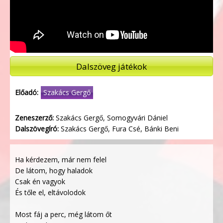
Dalszöveg játékok
Előadó:
Szakács Gergő
Zeneszerző:
Szakács Gergő, Somogyvári Dániel
Dalszövegíró:
Szakács Gergő, Fura Csé, Bánki Beni
Ha kérdezem, már nem felel
De látom, hogy haladok
Csak én vagyok
És tőle el, eltávolodok
Most fáj a perc, még látom őt