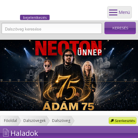
Menü
bejelentkezés
Főoldal
Dalszövegek
Dalszöveg
Szerkesztés
Haladok