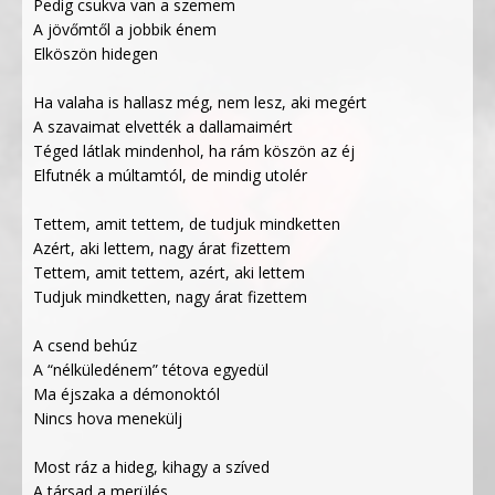
Pedig csukva van a szemem
A jövőmtől a jobbik énem
Elköszön hidegen
Ha valaha is hallasz még, nem lesz, aki megért
A szavaimat elvették a dallamaimért
Téged látlak mindenhol, ha rám köszön az éj
Elfutnék a múltamtól, de mindig utolér
Tettem, amit tettem, de tudjuk mindketten
Azért, aki lettem, nagy árat fizettem
Tettem, amit tettem, azért, aki lettem
Tudjuk mindketten, nagy árat fizettem
A csend behúz
A “nélküledénem” tétova egyedül
Ma éjszaka a démonoktól
Nincs hova menekülj
Most ráz a hideg, kihagy a szíved
A társad a merülés