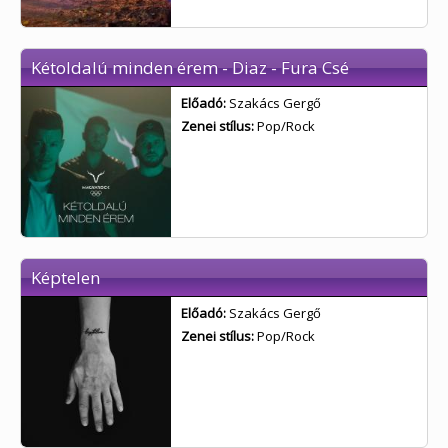
Kétoldalú minden érem - Diaz - Fura Csé
Előadó:
Szakács Gergő
Zenei stílus:
Pop/Rock
Képtelen
Előadó:
Szakács Gergő
Zenei stílus:
Pop/Rock