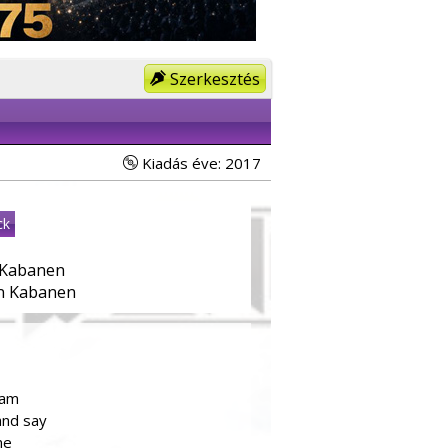
Szerkesztés
Kiadás éve: 2017
ck
Kabanen
n Kabanen
eam
and say
me