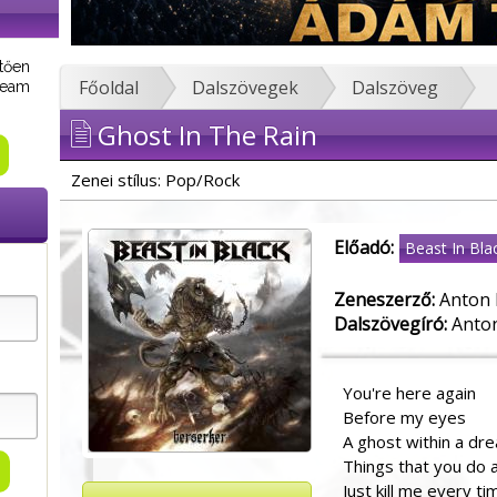
tően
Főoldal
Dalszövegek
Dalszöveg
tream
Ghost In The Rain
Zenei stílus: Pop/Rock
Előadó:
Beast In Bla
Zeneszerző:
Anton 
Dalszövegíró:
Anto
You're here again
Before my eyes
A ghost within a dr
Things that you do 
Just kill me every ti