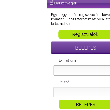
Dalszövegek
Egy egyszerű regisztrációt köve
korlátlanul hozzáférhetsz az oldal s
tartalmaihoz!
Regisztrálok
BELÉPÉS
E-mail cím
Jelszó