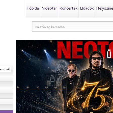
Főoldal
Videótár
Koncertek
Előadók
Helyszín
esztivál