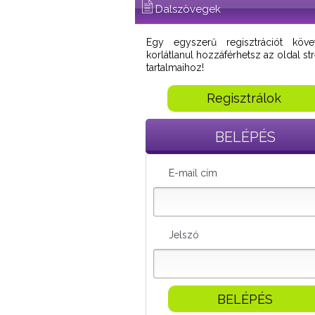
Dalszövegek
Egy egyszerű regisztrációt köve
korlátlanul hozzáférhetsz az oldal s
tartalmaihoz!
Regisztrálok
BELÉPÉS
E-mail cím
Jelszó