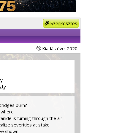
Szerkesztés
Kiadás éve: 2020
y
zty
bridges burn?
ywhere
anide is fuming through the air
ealize severities at stake
ave shown