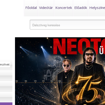
Főoldal
Videótár
Koncertek
Előadók
Helyszín
esztivál