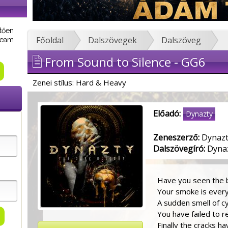
tően
Főoldal
Dalszövegek
Dalszöveg
tream
From Sound to Silence - GG6
Zenei stílus: Hard & Heavy
Előadó:
Dynazty
Zeneszerző:
Dynazt
Dalszövegíró:
Dyna
Have you seen the 
Your smoke is ever
A sudden smell of cy
You have failed to r
Finally the cracks h