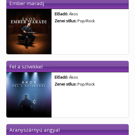
Ember maradj
Előadó:
Ákos
Zenei stílus:
Pop/Rock
Fel a szívekkel
Előadó:
Ákos
Zenei stílus:
Pop/Rock
Aranyszárnyú angyal