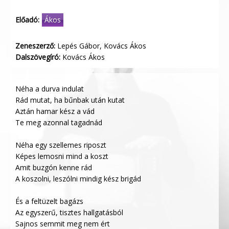
Előadó:
Ákos
Zeneszerző:
Lepés Gábor, Kovács Ákos
Dalszövegíró:
Kovács Ákos
Néha a durva indulat
Rád mutat, ha bűnbak után kutat
Aztán hamar kész a vád
Te meg azonnal tagadnád
Néha egy szellemes riposzt
Képes lemosni mind a koszt
Amit buzgón kenne rád
A koszolni, leszólni mindig kész brigád
És a feltüzelt bagázs
Az egyszerű, tisztes hallgatásból
Sajnos semmit meg nem ért