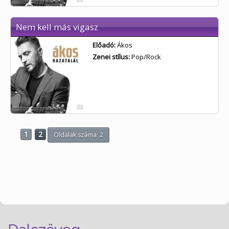
Nem kell más vigasz
Előadó:
Ákos
Zenei stílus:
Pop/Rock
1
2
Oldalak száma: 2