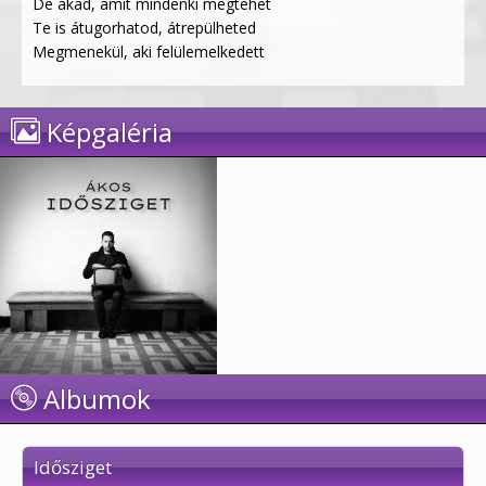
De akad, amit mindenki megtehet
Te is átugorhatod, átrepülheted
Megmenekül, aki felülemelkedett
Képgaléria
Albumok
Idősziget