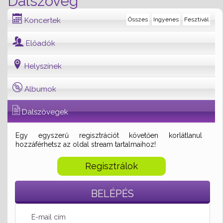
Dalszöveg
Koncertek
Összes
Ingyenes
Fesztivál
Előadók
Helyszínek
Albumok
Dalszövegek
Egy egyszerű regisztrációt követően korlátlanul
hozzáférhetsz az oldal stream tartalmaihoz!
Regisztrálok
BELÉPÉS
E-mail cím