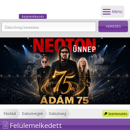
Menü
bejelentkezés
Főoldal
Dalszövegek
Dalszöveg
Szerkesztés
Felülemelkedett