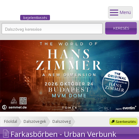
Menü
bejelentkezés
Főoldal
Dalszövegek
Dalszöveg
Szerkesztés
Farkasbőrben - Urban Verbunk