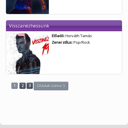
Visszanézhessünk
Előadó:
Horváth Tamás
Zenei stílus:
Pop/Rock
1
2
3
Oldalak száma: 3