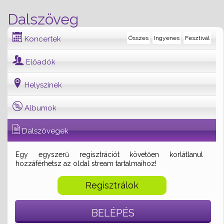
Dalszöveg
Koncertek
Összes
Ingyenes
Fesztivál
Előadók
Helyszínek
Albumok
Dalszövegek
Egy egyszerű regisztrációt követően korlátlanul
hozzáférhetsz az oldal stream tartalmaihoz!
Regisztrálok
BELÉPÉS