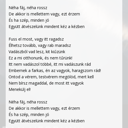
Néha fáj, néha rossz
De akkor is mellettem vagy, ezt érzem
És ha szép, minden jó
Együtt átvészelünk mindent kéz a kézben
Fuss el most, vagy itt ragadsz
Élhetsz tovább, vagy rab maradsz
Vadászból vad lesz, kit kiűzünk
Ez a mi otthonunk, és nem tűrünk!
Itt nem vadászol többé, itt mi vadászunk rád
Embernek a farkas, én az vagyok, haragszom rád!
Ontod a vérem, testvérem megölöd, mert kell
Nem bírsz magaddal, de most itt vagyok
Menekülj el!
Néha fáj, néha rossz
De akkor is mellettem vagy, ezt érzem
És ha szép, minden jó
Együtt átvészelünk mindent kéz a kézben