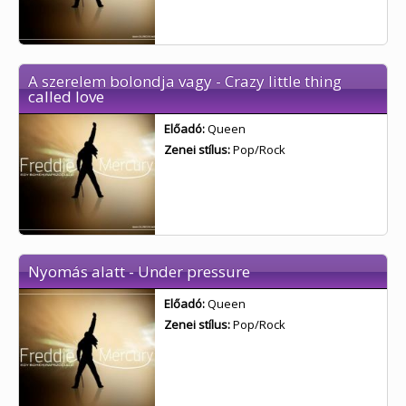
A szerelem bolondja vagy - Crazy little thing
called love
Előadó:
Queen
Zenei stílus:
Pop/Rock
Nyomás alatt - Under pressure
Előadó:
Queen
Zenei stílus:
Pop/Rock