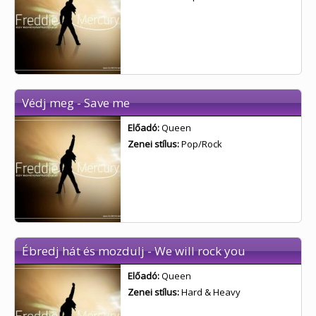
Védj meg - Save me
Előadó:
Queen
Zenei stílus:
Pop/Rock
Ébredj hát és mozdulj - We will rock you
Előadó:
Queen
Zenei stílus:
Hard & Heavy