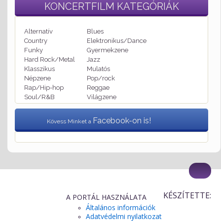
KONCERTFILM
KATEGÓRIÁK
Alternatív
Blues
Country
Elektronikus/Dance
Funky
Gyermekzene
Hard Rock/Metal
Jazz
Klasszikus
Mulatós
Népzene
Pop/rock
Rap/Hip-hop
Reggae
Soul/R&B
Világzene
Facebook-on is!
Kövess Minket a
KÉSZÍTETTE:
A PORTÁL HASZNÁLATA
Általános információk
Adatvédelmi nyilatkozat