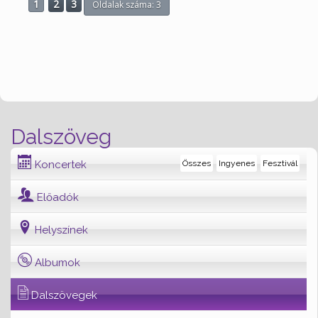
1
2
3
Oldalak száma: 3
Dalszöveg
Koncertek
Összes
Ingyenes
Fesztivál
Előadók
Helyszínek
Albumok
Dalszövegek