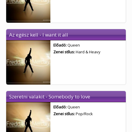
Az egész kell - I want it all
Előadó:
Queen
Zenei stílus:
Hard & Heavy
Szeretni valakit - Somebody to love
Előadó:
Queen
Zenei stílus:
Pop/Rock