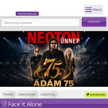
Menü
bejelentkezés
Főoldal
Dalszövegek
Dalszöveg
Szerkesztés
Face It Alone