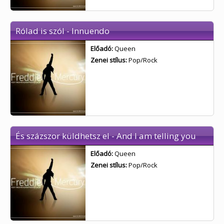
Rólad is szól - Innuendo
Előadó:
Queen
Zenei stílus:
Pop/Rock
És százszor küldhetsz el - And I am telling you
Előadó:
Queen
Zenei stílus:
Pop/Rock