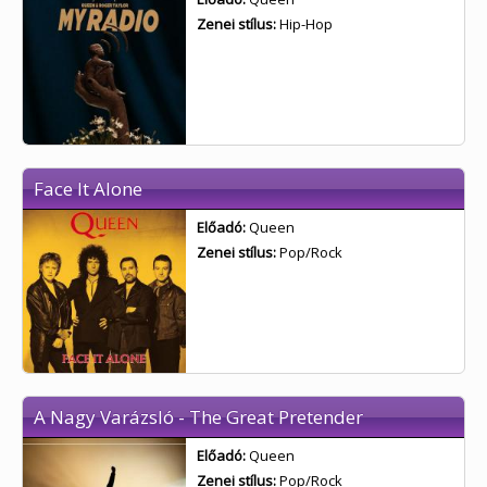
Zenei stílus:
Hip-Hop
Face It Alone
Előadó:
Queen
Zenei stílus:
Pop/Rock
A Nagy Varázsló - The Great Pretender
Előadó:
Queen
Zenei stílus:
Pop/Rock