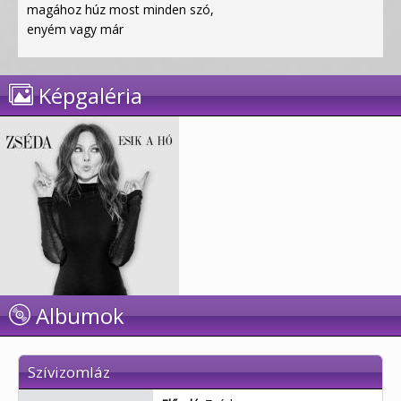
magához húz most minden szó,
enyém vagy már
Képgaléria
Albumok
Szívizomláz