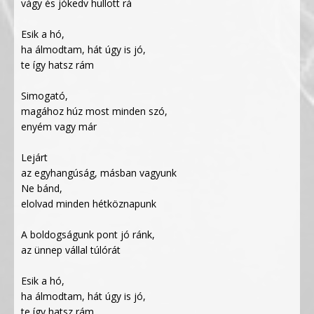
vágy és jókedv hullott rá
Esik a hó,
ha álmodtam, hát úgy is jó,
te így hatsz rám
Simogató,
magához húz most minden szó,
enyém vagy már
Lejárt
az egyhangúság, másban vagyunk
Ne bánd,
elolvad minden hétköznapunk
A boldogságunk pont jó ránk,
az ünnep vállal túlórát
Esik a hó,
ha álmodtam, hát úgy is jó,
te így hatsz rám