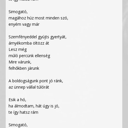
Simogató,
magához húz most minden szó,
enyém vagy már
Szemfényeddel gyújts gyertyát,
árnyékomba öltözz át
Lesz még
múló percünk ellenség
Mire várunk,
felhőkben járunk
A boldogságunk pont jó ránk,
az ünnep vállal túlórát
Esik a hó,
ha álmodtam, hát úgy is jó,
te így hatsz rám
Simogató,