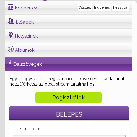
Koncertek
Összes
Ingyenes
Fesztivál
Előadók
Helyszínek
Albumok
Dalszövegek
Egy egyszerű regisztrációt követően korlátlanul
hozzáférhetsz az oldal stream tartalmaihoz!
Regisztrálok
BELÉPÉS
E-mail cím