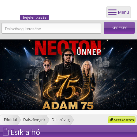
Menü
bejelentkezés
Főoldal
Dalszövegek
Dalszöveg
Szerkesztés
Esik a hó