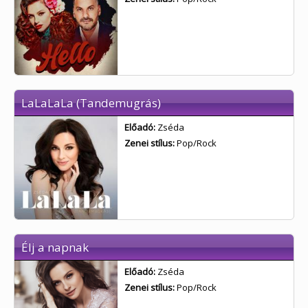
LaLaLaLa (Tandemugrás)
Előadó:
Zséda
Zenei stílus:
Pop/Rock
Élj a napnak
Előadó:
Zséda
Zenei stílus:
Pop/Rock