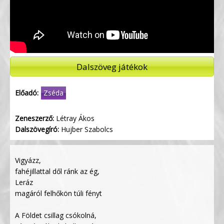
Dalszöveg játékok
Előadó:
Zséda
Zeneszerző:
Létray Ákos
Dalszövegíró:
Hujber Szabolcs
Vigyázz,
fahéjillattal dől ránk az ég,
Leráz
magáról felhőkön túli fényt
A Földet csillag csókolná,