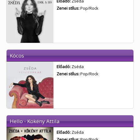
Előadó:
Zséda
Zenei stílus:
Pop/Rock
Kócos
Előadó:
Zséda
Zenei stílus:
Pop/Rock
Hello - Kökény Attila
Előadó:
Zséda
Zenei stílus:
Pop/Rock