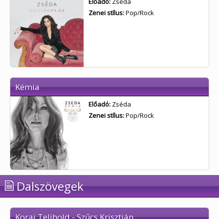
Előadó:
Zséda
Zenei stílus:
Pop/Rock
Kémia
Előadó:
Zséda
Zenei stílus:
Pop/Rock
Dalszövegek
Korai Telihold - Szűcs Krisztián