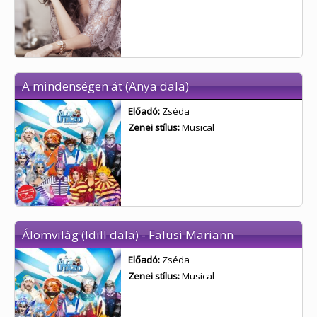
A mindenségen át (Anya dala)
Előadó:
Zséda
Zenei stílus:
Musical
Álomvilág (Idill dala) - Falusi Mariann
Előadó:
Zséda
Zenei stílus:
Musical