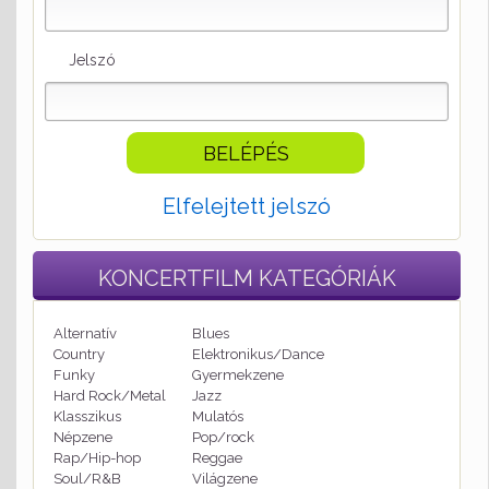
Jelszó
Elfelejtett jelszó
KONCERTFILM
KATEGÓRIÁK
Alternatív
Blues
Country
Elektronikus/Dance
Funky
Gyermekzene
Hard Rock/Metal
Jazz
Klasszikus
Mulatós
Népzene
Pop/rock
Rap/Hip-hop
Reggae
Soul/R&B
Világzene