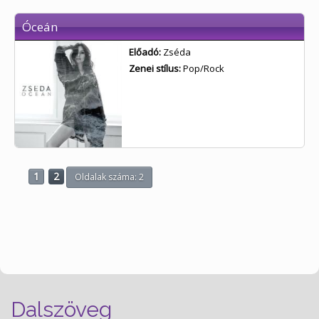
Óceán
Előadó:
Zséda
Zenei stílus:
Pop/Rock
1
2
Oldalak száma: 2
Dalszöveg