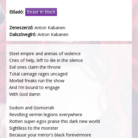
Előadó:
Beast In Black
Zeneszerző:
Anton Kabanen
Dalszövegíró:
Anton Kabanen
Steel empire and arenas of violence
Cries of help, left to die in the silence
Evil ones claim the throne
Total carnage rages uncaged
Morbid freaks run the show
And I'm bound to engage
With God damn
Sodom and Gomorrah
Revolting vermin legions everywhere
Rotten super-egos praise this dark new world
Sightless to the monster
Because your mirror's black forevermore