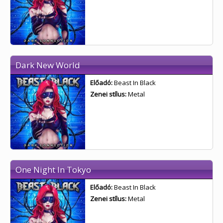
Dark New World
Előadó:
Beast In Black
Zenei stílus:
Metal
One Night In Tokyo
Előadó:
Beast In Black
Zenei stílus:
Metal