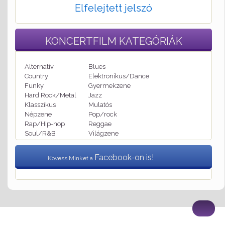
Elfelejtett jelszó
KONCERTFILM
KATEGÓRIÁK
Alternatív
Blues
Country
Elektronikus/Dance
Funky
Gyermekzene
Hard Rock/Metal
Jazz
Klasszikus
Mulatós
Népzene
Pop/rock
Rap/Hip-hop
Reggae
Soul/R&B
Világzene
Facebook-on is!
Kövess Minket a