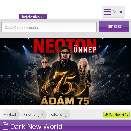
Menü
bejelentkezés
Főoldal
Dalszövegek
Dalszöveg
Szerkesztés
Dark New World