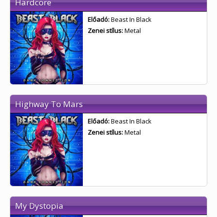
Hardcore
Előadó:
Beast In Black
Zenei stílus:
Metal
Highway To Mars
Előadó:
Beast In Black
Zenei stílus:
Metal
My Dystopia