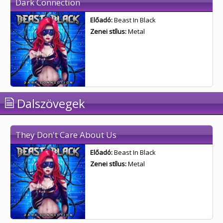
Dark Connection
Előadó:
Beast In Black
Zenei stílus:
Metal
Dalszövegek
They Don't Care About Us
Előadó:
Beast In Black
Zenei stílus:
Metal