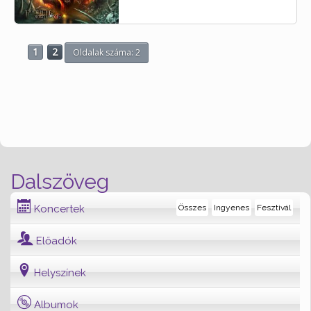
1
2
Oldalak száma: 2
Dalszöveg
Koncertek
Összes
Ingyenes
Fesztivál
Előadók
Helyszínek
Albumok