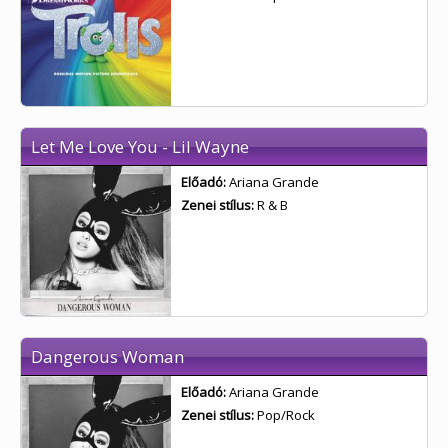
Let Me Love You - Lil Wayne
Előadó:
Ariana Grande
Zenei stílus:
R & B
Dangerous Woman
Előadó:
Ariana Grande
Zenei stílus:
Pop/Rock