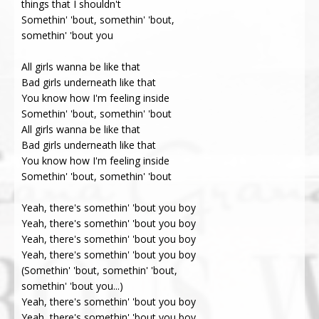
things that I shouldn't
Somethin' 'bout, somethin' 'bout,
somethin' 'bout you
All girls wanna be like that
Bad girls underneath like that
You know how I'm feeling inside
Somethin' 'bout, somethin' 'bout
All girls wanna be like that
Bad girls underneath like that
You know how I'm feeling inside
Somethin' 'bout, somethin' 'bout
Yeah, there's somethin' 'bout you boy
Yeah, there's somethin' 'bout you boy
Yeah, there's somethin' 'bout you boy
Yeah, there's somethin' 'bout you boy
(Somethin' 'bout, somethin' 'bout,
somethin' 'bout you...)
Yeah, there's somethin' 'bout you boy
Yeah, there's somethin' 'bout you boy