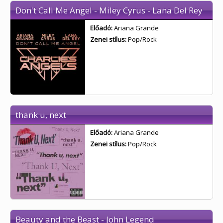
Don't Call Me Angel - Miley Cyrus - Lana Del Rey
Előadó:
Ariana Grande
Zenei stílus:
Pop/Rock
thank u, next
Előadó:
Ariana Grande
Zenei stílus:
Pop/Rock
Beauty and the Beast - John Legend