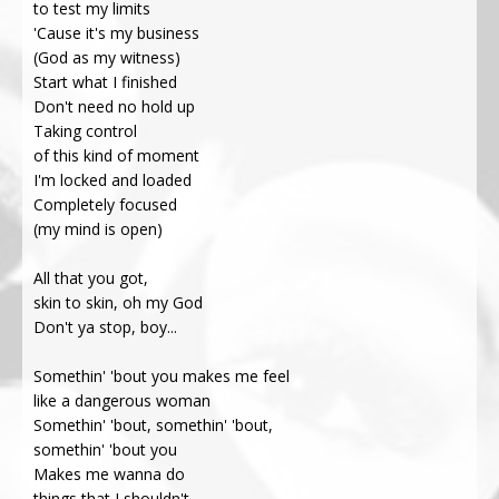
to test my limits
'Cause it's my business
(God as my witness)
Start what I finished
Don't need no hold up
Taking control
of this kind of moment
I'm locked and loaded
Completely focused
(my mind is open)
All that you got,
skin to skin, oh my God
Don't ya stop, boy...
Somethin' 'bout you makes me feel
like a dangerous woman
Somethin' 'bout, somethin' 'bout,
somethin' 'bout you
Makes me wanna do
things that I shouldn't