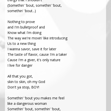
(Somethin' 'bout, somethin' 'bout,
somethin' 'bout...)
Nothing to prove
and I'm bulletproof and
Know what I'm doing
The way we're movin' like introducing
Us to a new thing
I wanna savor, save it for later
The taste of flavor, cause I'm a taker
Cause I'm a giver, it's only nature
I live for danger
All that you got,
skin to skin, oh my God
Don't ya stop, BOY!
Somethin' 'bout you makes me feel
like a dangerous woman
Somethin' 'bout, somethin' 'bout,