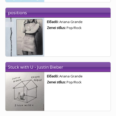
positions
Előadó:
Ariana Grande
Zenei stílus:
Pop/Rock
Stuck with U - Justin Bieber
Előadó:
Ariana Grande
Zenei stílus:
Pop/Rock