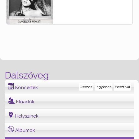
Dalszöveg
Koncertek
Összes
Ingyenes
Fesztivál
Előadók
Helyszínek
Albumok