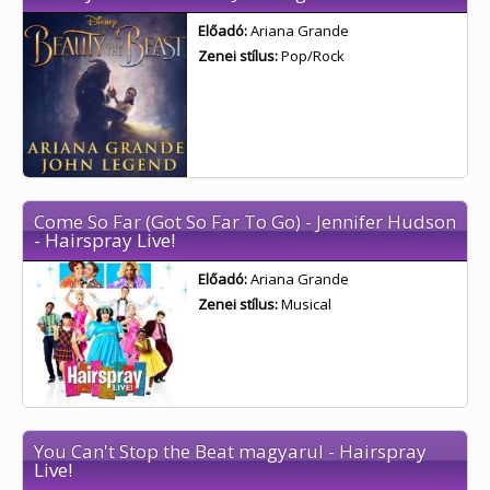
Előadó:
Ariana Grande
Zenei stílus:
Pop/Rock
Come So Far (Got So Far To Go) - Jennifer Hudson
- Hairspray Live!
Előadó:
Ariana Grande
Zenei stílus:
Musical
You Can't Stop the Beat magyarul - Hairspray
Live!