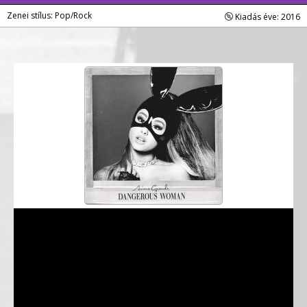
Zenei stílus: Pop/Rock
Kiadás éve: 2016