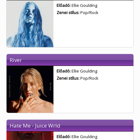
Előadó:
Ellie Goulding
Zenei stílus:
Pop/Rock
River
Előadó:
Ellie Goulding
Zenei stílus:
Pop/Rock
Hate Me - Juice Wrld
Előadó:
Ellie Goulding