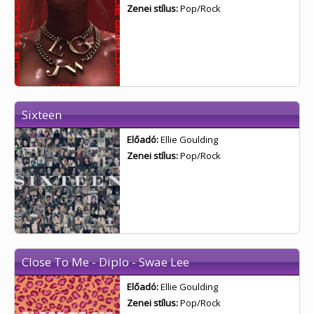
Zenei stílus:
Pop/Rock
Sixteen
Előadó:
Ellie Goulding
Zenei stílus:
Pop/Rock
Close To Me - Diplo - Swae Lee
Előadó:
Ellie Goulding
Zenei stílus:
Pop/Rock