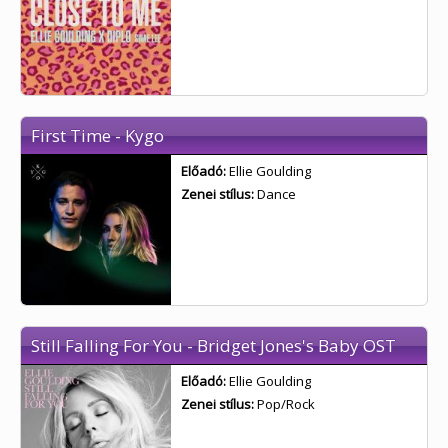
First Time - Kygo
Előadó:
Ellie Goulding
Zenei stílus:
Dance
Still Falling For You - Bridget Jones's Baby OST
Előadó:
Ellie Goulding
Zenei stílus:
Pop/Rock