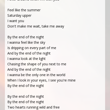
Feel like the summer
Saturday upper
I want you
Don't make me wait, take me away
By the end of the night
I wanna feel like the sky
Is dripping on every part of me
And by the end of the night
I wanna look at the light
Chasing the shape of you next to me
And by the end of the night
I wanna be the only one in the world
When I look in your eyes, I see you're mine
By the end of the night
By the end of the night
By the end of the night
Two hearts running wild and free