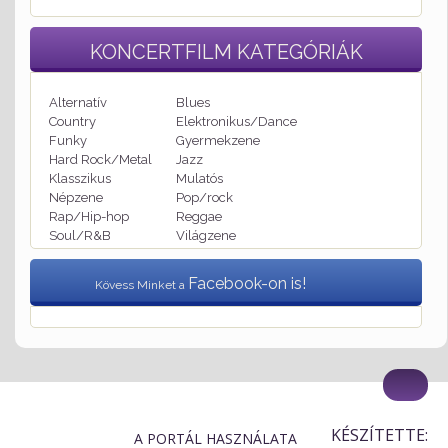
KONCERTFILM
KATEGÓRIÁK
Alternatív
Blues
Country
Elektronikus/Dance
Funky
Gyermekzene
Hard Rock/Metal
Jazz
Klasszikus
Mulatós
Népzene
Pop/rock
Rap/Hip-hop
Reggae
Soul/R&B
Világzene
Facebook-on is!
Kövess Minket a
KÉSZÍTETTE:
A PORTÁL HASZNÁLATA