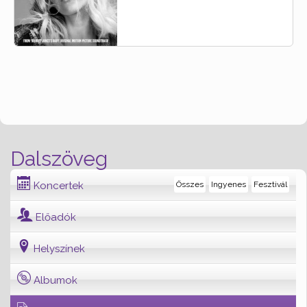
Dalszöveg
Koncertek
Összes
Ingyenes
Fesztivál
Előadók
Helyszínek
Albumok