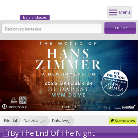
Menü
bejelentkezés
Főoldal
Dalszövegek
Dalszöveg
Szerkesztés
By The End Of The Night