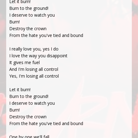
Let it burn!
Burn to the ground!
I deserve to watch you
Burn!
Destroy the crown
From the hate you've tied and bound
I really love you, yes I do
I love the way you disappoint
It gives me fuel
And I'm losing all control
Yes, I'm losing all control
Let it burn!
Burn to the ground!
I deserve to watch you
Burn!
Destroy the crown
From the hate you've tied and bound
One by one we'll fall