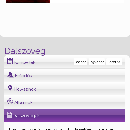
Dalszöveg
Koncertek
Összes
Ingyenes
Fesztivál
Előadók
Helyszínek
Albumok
Dalszövegek
Egy egyszerű regisztrációt követően korlátlanul