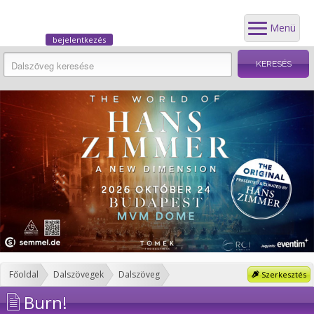
Menü
bejelentkezés
Főoldal
Dalszövegek
Dalszöveg
Szerkesztés
Burn!