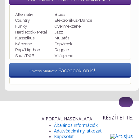
Alternatív
Blues
Country
Elektronikus/Dance
Funky
Gyermekzene
Hard Rock/Metal
Jazz
Klasszikus
Mulatós
Népzene
Pop/rock
Rap/Hip-hop
Reggae
Soul/R&B
Világzene
Facebook-on is!
Kövess Minket a
KÉSZÍTETTE:
A PORTÁL HASZNÁLATA
Általános információk
Adatvédelmi nyilatkozat
Kapcsolat