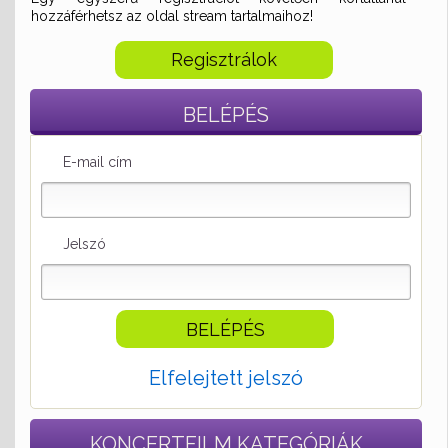
hozzáférhetsz az oldal stream tartalmaihoz!
Regisztrálok
BELÉPÉS
E-mail cím
Jelszó
Elfelejtett jelszó
KONCERTFILM
KATEGÓRIÁK