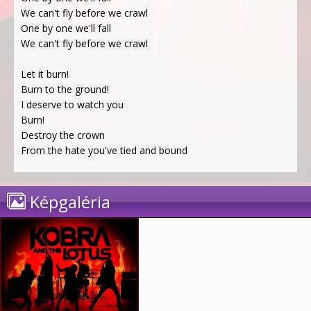
We can't fly before we crawl
One by one we'll fall
We can't fly before we crawl
Let it burn!
Burn to the ground!
I deserve to watch you
Burn!
Destroy the crown
From the hate you've tied and bound
Képgaléria