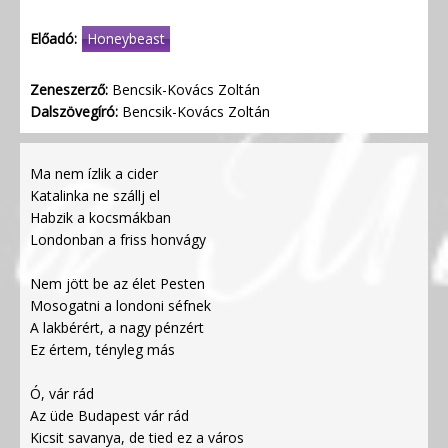
Előadó:
Honeybeast
Zeneszerző:
Bencsik-Kovács Zoltán
Dalszövegíró:
Bencsik-Kovács Zoltán
Ma nem ízlik a cider
Katalinka ne szállj el
Habzik a kocsmákban
Londonban a friss honvágy
Nem jött be az élet Pesten
Mosogatni a londoni séfnek
A lakbérért, a nagy pénzért
Ez értem, tényleg más
Ó, vár rád
Az üde Budapest vár rád
Kicsit savanya, de tied ez a város