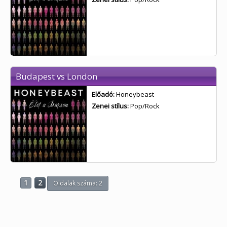
Budapest vs London
Előadó:
Honeybeast
Zenei stílus:
Pop/Rock
1
2
Oldalak száma: 2