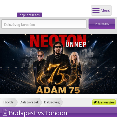
Menü
bejelentkezés
Főoldal
Dalszövegek
Dalszöveg
Szerkesztés
Budapest vs London