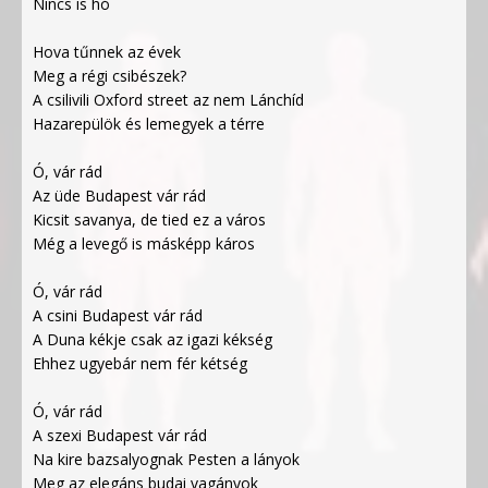
Nincs is hó
Hova tűnnek az évek
Meg a régi csibészek?
A csilivili Oxford street az nem Lánchíd
Hazarepülök és lemegyek a térre
Ó, vár rád
Az üde Budapest vár rád
Kicsit savanya, de tied ez a város
Még a levegő is másképp káros
Ó, vár rád
A csini Budapest vár rád
A Duna kékje csak az igazi kékség
Ehhez ugyebár nem fér kétség
Ó, vár rád
A szexi Budapest vár rád
Na kire bazsalyognak Pesten a lányok
Meg az elegáns budai vagányok