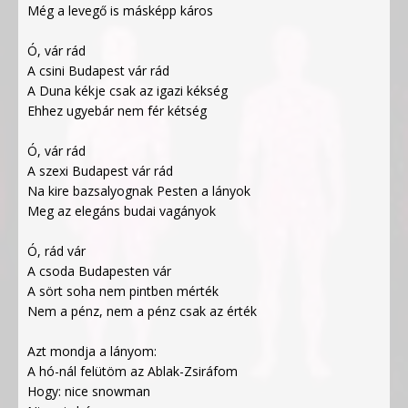
Még a levegő is másképp káros
Ó, vár rád
A csini Budapest vár rád
A Duna kékje csak az igazi kékség
Ehhez ugyebár nem fér kétség
Ó, vár rád
A szexi Budapest vár rád
Na kire bazsalyognak Pesten a lányok
Meg az elegáns budai vagányok
Ó, rád vár
A csoda Budapesten vár
A sört soha nem pintben mérték
Nem a pénz, nem a pénz csak az érték
Azt mondja a lányom:
A hó-nál felütöm az Ablak-Zsiráfom
Hogy: nice snowman