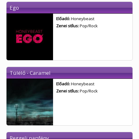
Ego
Előadó:
Honeybeast
Zenei stílus:
Pop/Rock
Túlélő - Caramel
Előadó:
Honeybeast
Zenei stílus:
Pop/Rock
Reggeli napfény