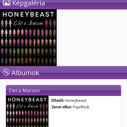
Képgaléria
Albumok
Élet a Marson
Előadó:
Honeybeast
Zenei stílus:
Pop/Rock