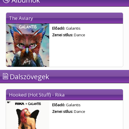
The Aviary
Előadó:
Galantis
Zenei stílus:
Dance
Dalszövegek
Hooked (Hot Stuff) - Rika
Előadó:
Galantis
Zenei stílus:
Dance