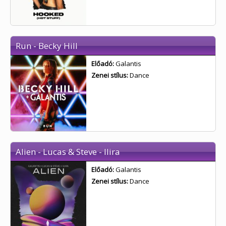
Run - Becky Hill
Előadó:
Galantis
Zenei stílus:
Dance
Alien - Lucas & Steve - Ilira
Előadó:
Galantis
Zenei stílus:
Dance