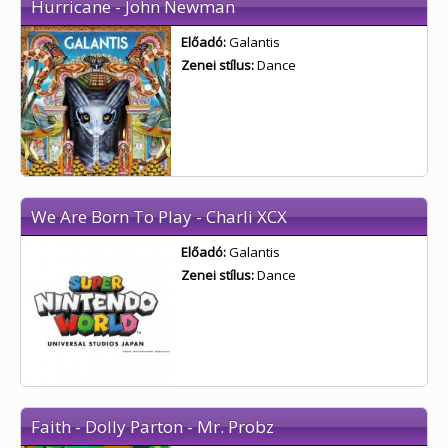
Hurricane - John Newman
Előadó:
Galantis
Zenei stílus:
Dance
We Are Born To Play - Charli XCX
Előadó:
Galantis
Zenei stílus:
Dance
Faith - Dolly Parton - Mr. Probz