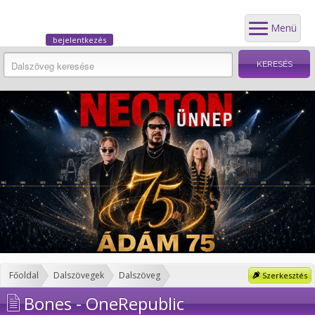
Menü
bejelentkezés
Főoldal
Dalszövegek
Dalszöveg
Szerkesztés
Bones - OneRepublic