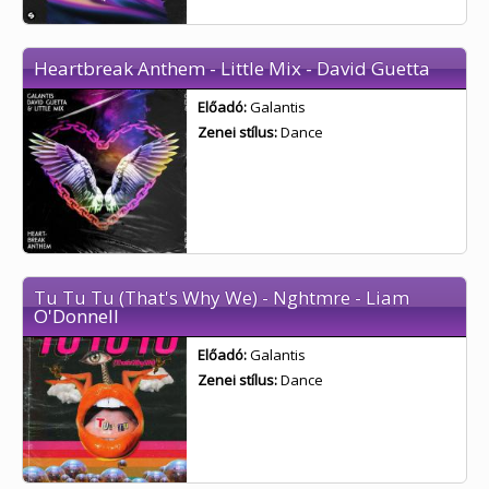
Heartbreak Anthem - Little Mix - David Guetta
Előadó:
Galantis
Zenei stílus:
Dance
Tu Tu Tu (That's Why We) - Nghtmre - Liam
O'Donnell
Előadó:
Galantis
Zenei stílus:
Dance