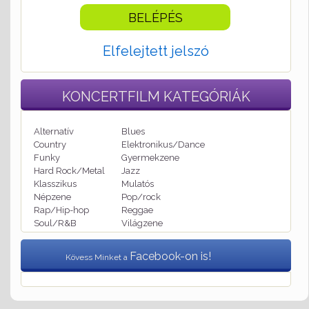
Elfelejtett jelszó
KONCERTFILM
KATEGÓRIÁK
Alternatív
Blues
Country
Elektronikus/Dance
Funky
Gyermekzene
Hard Rock/Metal
Jazz
Klasszikus
Mulatós
Népzene
Pop/rock
Rap/Hip-hop
Reggae
Soul/R&B
Világzene
Facebook-on is!
Kövess Minket a