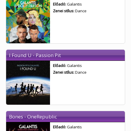
Előadó:
Galantis
Zenei stílus:
Dance
I Found U - Passion Pit
Előadó:
Galantis
Zenei stílus:
Dance
Bones - OneRepublic
Előadó:
Galantis