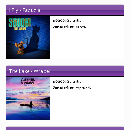
I Fly - Faouzia
Előadó:
Galantis
Zenei stílus:
Dance
The Lake - Wrabel
Előadó:
Galantis
Zenei stílus:
Pop/Rock