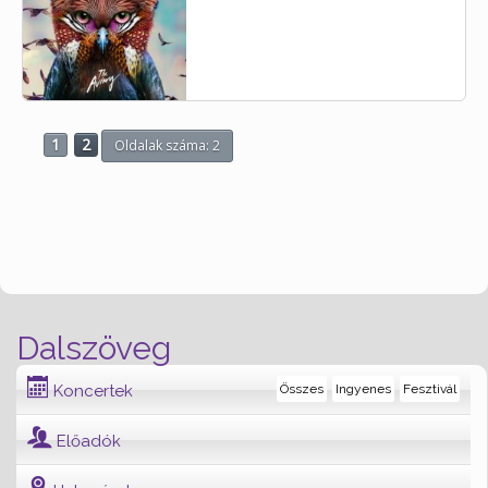
1
2
Oldalak száma: 2
Dalszöveg
Koncertek
Összes
Ingyenes
Fesztivál
Előadók