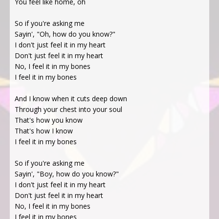
You feel like home, oh
So if you're asking me
Sayin', "Oh, how do you know?"
I don't just feel it in my heart
Don't just feel it in my heart
No, I feel it in my bones
I feel it in my bones
And I know when it cuts deep down
Through your chest into your soul
That's how you know
That's how I know
I feel it in my bones
So if you're asking me
Sayin', "Boy, how do you know?"
I don't just feel it in my heart
Don't just feel it in my heart
No, I feel it in my bones
I feel it in my bones