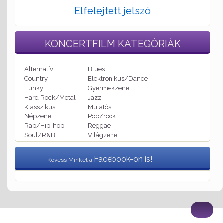
Elfelejtett jelszó
KONCERTFILM
KATEGÓRIÁK
Alternatív
Blues
Country
Elektronikus/Dance
Funky
Gyermekzene
Hard Rock/Metal
Jazz
Klasszikus
Mulatós
Népzene
Pop/rock
Rap/Hip-hop
Reggae
Soul/R&B
Világzene
Facebook-on is!
Kövess Minket a