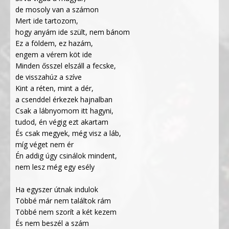
de mosoly van a számon
Mert ide tartozom,
hogy anyám ide szült, nem bánom
Ez a földem, ez hazám,
engem a vérem köt ide
Minden ősszel elszáll a fecske,
de visszahúz a szíve
Kint a réten, mint a dér,
a csenddel érkezek hajnalban
Csak a lábnyomom itt hagyni,
tudod, én végig ezt akartam
És csak megyek, még visz a láb,
míg véget nem ér
Én addig úgy csinálok mindent,
nem lesz még egy esély
Ha egyszer útnak indulok
Többé már nem találtok rám
Többé nem szorít a két kezem
És nem beszél a szám