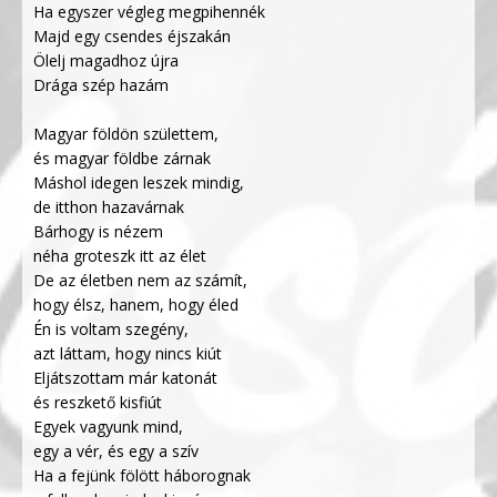
Ha egyszer végleg megpihennék
Majd egy csendes éjszakán
Ölelj magadhoz újra
Drága szép hazám
Magyar földön születtem,
és magyar földbe zárnak
Máshol idegen leszek mindig,
de itthon hazavárnak
Bárhogy is nézem
néha groteszk itt az élet
De az életben nem az számít,
hogy élsz, hanem, hogy éled
Én is voltam szegény,
azt láttam, hogy nincs kiút
Eljátszottam már katonát
és reszkető kisfiút
Egyek vagyunk mind,
egy a vér, és egy a szív
Ha a fejünk fölött háborognak