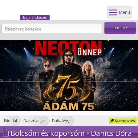
Menü
bejelentkezés
Főoldal
Dalszövegek
Dalszöveg
Szerkesztés
Bölcsőm és koporsóm - Danics Dóra