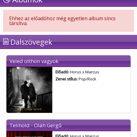
Ehhez az előadóhoz még egyetlen album sincs
társítva.
Dalszövegek
Veled otthon vagyok
Előadó:
Horus x Marcus
Zenei stílus:
Pop/Rock
Telihold - Oláh Gergő
Előadó:
Horus x Marcus