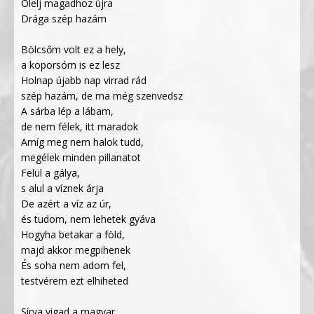
Ölelj magadhoz újra
Drága szép hazám
Bölcsőm volt ez a hely,
a koporsóm is ez lesz
Holnap újabb nap virrad rád
szép hazám, de ma még szenvedsz
A sárba lép a lábam,
de nem félek, itt maradok
Amíg meg nem halok tudd,
megélek minden pillanatot
Felül a gálya,
s alul a víznek árja
De azért a víz az úr,
és tudom, nem lehetek gyáva
Hogyha betakar a föld,
majd akkor megpihenek
És soha nem adom fel,
testvérem ezt elhiheted
Sírva vigad a magyar,