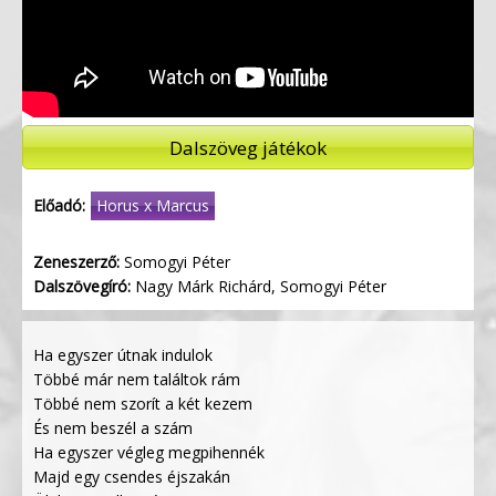
Dalszöveg játékok
Előadó:
Horus x Marcus
Zeneszerző:
Somogyi Péter
Dalszövegíró:
Nagy Márk Richárd, Somogyi Péter
Ha egyszer útnak indulok
Többé már nem találtok rám
Többé nem szorít a két kezem
És nem beszél a szám
Ha egyszer végleg megpihennék
Majd egy csendes éjszakán