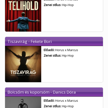
Zenei stílus:
Hip-Hop
Tiszavirág - Fekete Bori
Előadó:
Horus x Marcus
Zenei stílus:
Hip-Hop
Bölcsőm és koporsóm - Danics Dóra
Előadó:
Horus x Marcus
Zenei stílus:
Hip-Hop