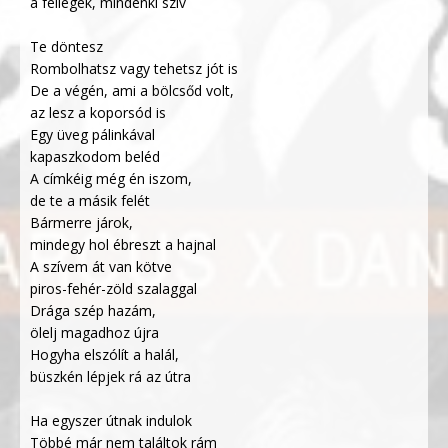
a fellegek, mindenki szív
Te döntesz
Rombolhatsz vagy tehetsz jót is
De a végén, ami a bölcsőd volt,
az lesz a koporsód is
Egy üveg pálinkával
kapaszkodom beléd
A címkéig még én iszom,
de te a másik felét
Bármerre járok,
mindegy hol ébreszt a hajnal
A szívem át van kötve
piros-fehér-zöld szalaggal
Drága szép hazám,
ölelj magadhoz újra
Hogyha elszólít a halál,
büszkén lépjek rá az útra
Ha egyszer útnak indulok
Többé már nem találtok rám