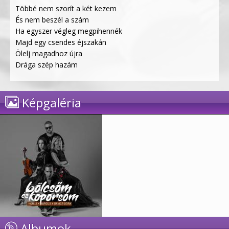
Többé nem szorít a két kezem
És nem beszél a szám
Ha egyszer végleg megpihennék
Majd egy csendes éjszakán
Ölelj magadhoz újra
Drága szép hazám
Képgaléria
Albumok