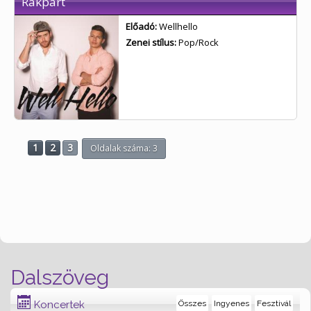
Rakpart
Előadó:
Wellhello
Zenei stílus:
Pop/Rock
1
2
3
Oldalak száma: 3
Dalszöveg
Koncertek
Összes
Ingyenes
Fesztivál