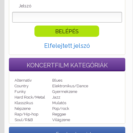
Jelszó
Elfelejtett jelszó
KONCERTFILM
KATEGÓRIÁK
Alternatív
Blues
Country
Elektronikus/Dance
Funky
Gyermekzene
Hard Rock/Metal
Jazz
Klasszikus
Mulatós
Népzene
Pop/rock
Rap/Hip-hop
Reggae
Soul/R&B
Világzene