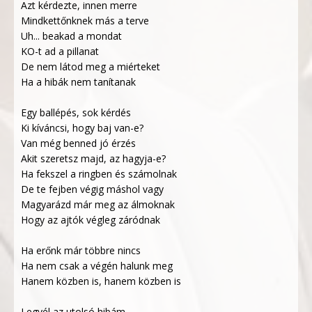
Azt kérdezte, innen merre
Mindkettőnknek más a terve
Uh... beakad a mondat
KO-t ad a pillanat
De nem látod meg a miérteket
Ha a hibák nem tanítanak
Egy ballépés, sok kérdés
Ki kíváncsi, hogy baj van-e?
Van még benned jó érzés
Akit szeretsz majd, az hagyja-e?
Ha fekszel a ringben és számolnak
De te fejben végig máshol vagy
Magyarázd már meg az álmoknak
Hogy az ajtók végleg záródnak
Ha erőnk már többre nincs
Ha nem csak a végén halunk meg
Hanem közben is, hanem közben is
Legyél az utolsó hibám