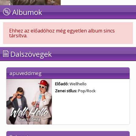
Albumok
Ehhez az előadóhoz még egyetlen album sincs
társítva.
Dalszövegek
apuveddmeg
Előadó:
Wellhello
Zenei stílus:
Pop/Rock