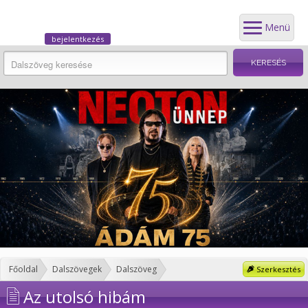
Menü
bejelentkezés
Főoldal
Dalszövegek
Dalszöveg
Szerkesztés
Az utolsó hibám