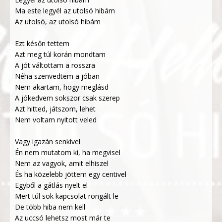
Ma este legyél az utolsó hibám
Az utolsó, az utolsó hibám
Ezt későn tettem
Azt meg túl korán mondtam
A jót váltottam a rosszra
Néha szenvedtem a jóban
Nem akartam, hogy meglásd
A jókedvem sokszor csak szerep
Azt hitted, játszom, lehet
Nem voltam nyitott veled
Vagy igazán senkivel
Én nem mutatom ki, ha megvisel
Nem az vagyok, amit elhiszel
És ha közelebb jöttem egy centivel
Egyből a gátlás nyelt el
Mert túl sok kapcsolat rongált le
De több hiba nem kell
Az uccsó lehetsz most már te