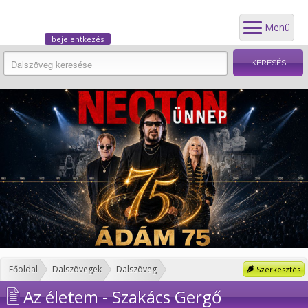
Menü
bejelentkezés
Főoldal
Dalszövegek
Dalszöveg
Szerkesztés
Az életem - Szakács Gergő