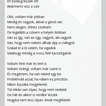
Én boldog leszek ott
Akármerre visz a szív
Oké, voltam már jobban
Mindig én vagyok, akivel a gond van
Nem idegen, ehhez szoktam
De legalább a szívem a helyén dobban
Van ez így, van az úgy, vagyok, aki vagyok
Van, hogy nem nekem állnak épp a csillagok
Szalad el a ló velem, ha vigadok
Valahogy mindig a rossz felé kacsintgatok
Voltam fent már és lent is
Voltam ördögi, voltam már szent is
És megértem, ha van neked egy kis
Problémád azzal, ha nálam ez presztízs
Mikor éjszaka megjelenek
Túl ritkán van olyan, hogy nem vedelek
De hát én akkor is rendbe’ leszek
Hogyha nem lesz olyan, kinek megfelelek