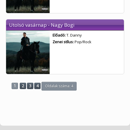
Utolsó vasárnap - Nagy Bogi
Előadó:
T. Danny
Zenei stílus:
Pop/Rock
1
2
3
4
Oldalak száma: 4