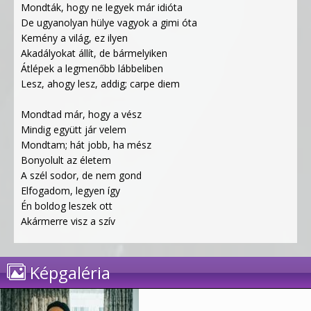
Mondták, hogy ne legyek már idióta
De ugyanolyan hülye vagyok a gimi óta
Kemény a világ, ez ilyen
Akadályokat állít, de bármelyiken
Átlépek a legmenőbb lábbeliben
Lesz, ahogy lesz, addig; carpe diem
Mondtad már, hogy a vész
Mindig együtt jár velem
Mondtam; hát jobb, ha mész
Bonyolult az életem
A szél sodor, de nem gond
Elfogadom, legyen így
Én boldog leszek ott
Akármerre visz a szív
Képgaléria