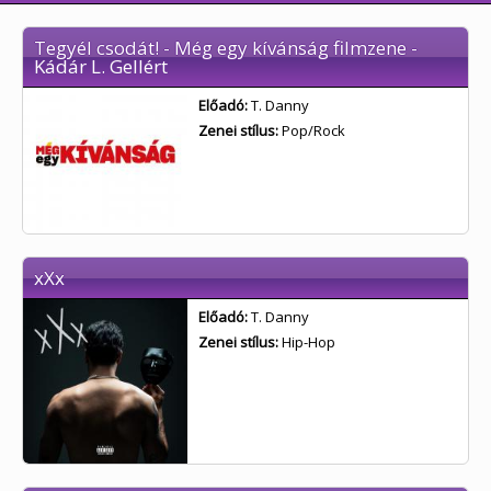
Tegyél csodát! - Még egy kívánság filmzene -
Kádár L. Gellért
Előadó:
T. Danny
Zenei stílus:
Pop/Rock
xXx
Előadó:
T. Danny
Zenei stílus:
Hip-Hop