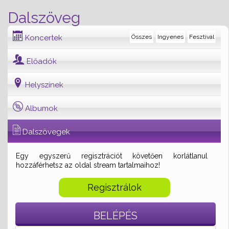
Dalszöveg
Koncertek
Összes
Ingyenes
Fesztivál
Előadók
Helyszínek
Albumok
Dalszövegek
Egy egyszerű regisztrációt követően korlátlanul
hozzáférhetsz az oldal stream tartalmaihoz!
Regisztrálok
BELÉPÉS