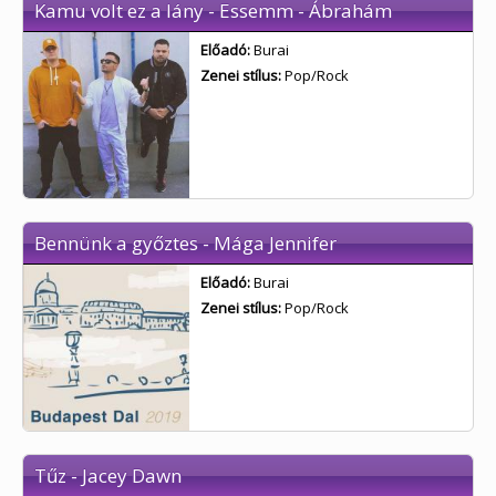
Kamu volt ez a lány - Essemm - Ábrahám
Előadó:
Burai
Zenei stílus:
Pop/Rock
Bennünk a győztes - Mága Jennifer
Előadó:
Burai
Zenei stílus:
Pop/Rock
Tűz - Jacey Dawn