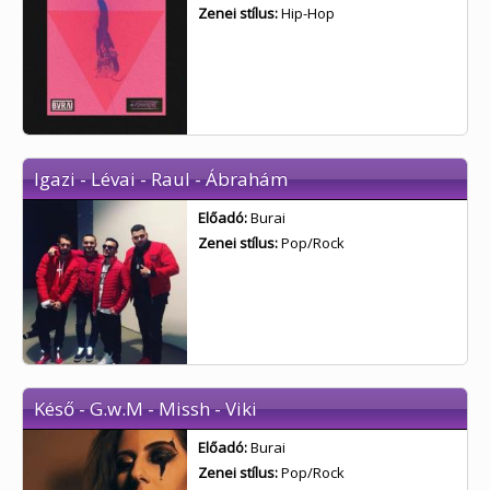
Zenei stílus:
Hip-Hop
Igazi - Lévai - Raul - Ábrahám
Előadó:
Burai
Zenei stílus:
Pop/Rock
Késő - G.w.M - Missh - Viki
Előadó:
Burai
Zenei stílus:
Pop/Rock