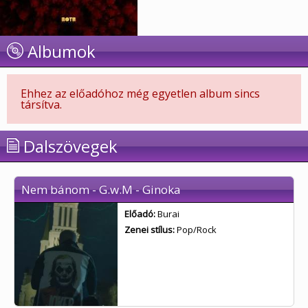
Albumok
Ehhez az előadóhoz még egyetlen album sincs
társítva.
Dalszövegek
Nem bánom - G.w.M - Ginoka
Előadó:
Burai
Zenei stílus:
Pop/Rock