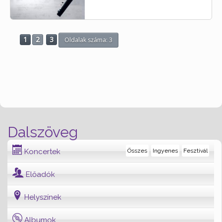
1
2
3
Oldalak száma: 3
Dalszöveg
Koncertek
Összes
Ingyenes
Fesztivál
Előadók
Helyszínek
Albumok