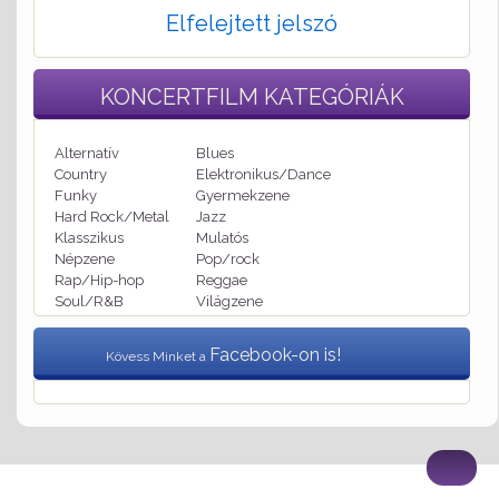
Elfelejtett jelszó
KONCERTFILM
KATEGÓRIÁK
Alternatív
Blues
Country
Elektronikus/Dance
Funky
Gyermekzene
Hard Rock/Metal
Jazz
Klasszikus
Mulatós
Népzene
Pop/rock
Rap/Hip-hop
Reggae
Soul/R&B
Világzene
Facebook-on is!
Kövess Minket a