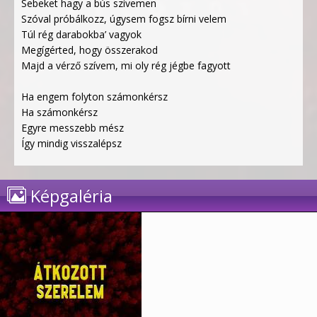
Sebeket hagy a bús szívemen
Szóval próbálkozz, úgysem fogsz bírni velem
Túl rég darabokba’ vagyok
Megígérted, hogy összerakod
Majd a vérző szívem, mi oly rég jégbe fagyott
Ha engem folyton számonkérsz
Ha számonkérsz
Egyre messzebb mész
Így mindig visszalépsz
Képgaléria