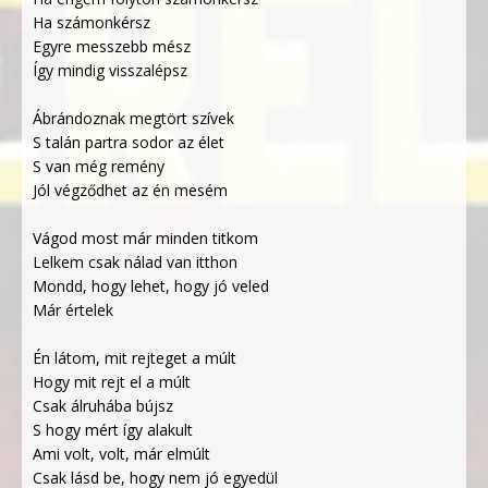
Ha számonkérsz
Egyre messzebb mész
Így mindig visszalépsz
Ábrándoznak megtört szívek
S talán partra sodor az élet
S van még remény
Jól végződhet az én mesém
Vágod most már minden titkom
Lelkem csak nálad van itthon
Mondd, hogy lehet, hogy jó veled
Már értelek
Én látom, mit rejteget a múlt
Hogy mit rejt el a múlt
Csak álruhába bújsz
S hogy mért így alakult
Ami volt, volt, már elmúlt
Csak lásd be, hogy nem jó egyedül