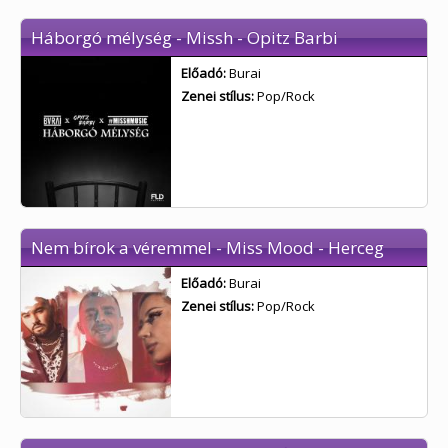
Háborgó mélység - Missh - Opitz Barbi
Előadó:
Burai
Zenei stílus:
Pop/Rock
Nem bírok a véremmel - Miss Mood - Herceg
Előadó:
Burai
Zenei stílus:
Pop/Rock