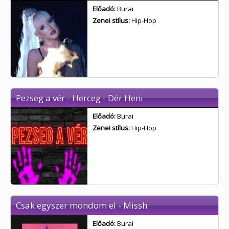
Előadó:
Burai
Zenei stílus:
Hip-Hop
Pezseg a vér - Herceg - Dér Heni
Előadó:
Burai
Zenei stílus:
Hip-Hop
Csak egyszer mondom el - Missh
Előadó:
Burai