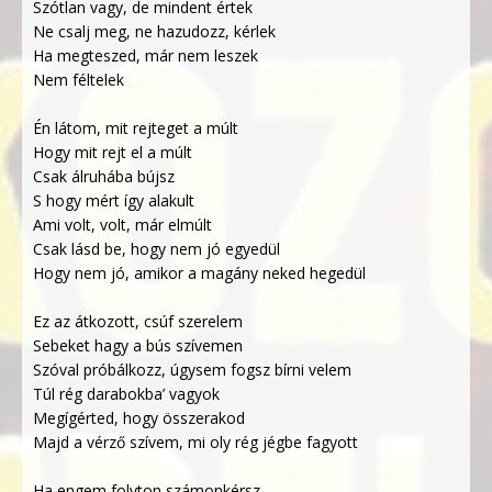
Szótlan vagy, de mindent értek
Ne csalj meg, ne hazudozz, kérlek
Ha megteszed, már nem leszek
Nem féltelek
Én látom, mit rejteget a múlt
Hogy mit rejt el a múlt
Csak álruhába bújsz
S hogy mért így alakult
Ami volt, volt, már elmúlt
Csak lásd be, hogy nem jó egyedül
Hogy nem jó, amikor a magány neked hegedül
Ez az átkozott, csúf szerelem
Sebeket hagy a bús szívemen
Szóval próbálkozz, úgysem fogsz bírni velem
Túl rég darabokba’ vagyok
Megígérted, hogy összerakod
Majd a vérző szívem, mi oly rég jégbe fagyott
Ha engem folyton számonkérsz