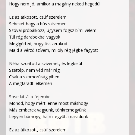
Hogy nem jó, amikor a magány neked hegedül
Ez az átkozott, csúf szerelem
Sebeket hagy a bús szívemen
Szóval próbálkozz, úgysem fogsz bírni velem
Túl rég darabokba’ vagyok
Megígérted, hogy összerakod
Majd a vérző szívem, mi oly rég jégbe fagyott
Néha szorítod a szívemet, és legbelül
Széttép, nem véd már rég
Csak a szomorúság pihen
A megfáradt lelkemen
Sose láttál a fejembe
Mondd, hogy mért lenne most máshogy
Más emberek vagyunk, tönkremegyünk
Legyen bárhogy, ha mi együtt maradunk
Ez az átkozott, csúf szerelem