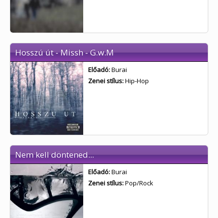
Hosszú út - Missh - G.w.M
Előadó:
Burai
Zenei stílus:
Hip-Hop
Nem kell döntened...
Előadó:
Burai
Zenei stílus:
Pop/Rock