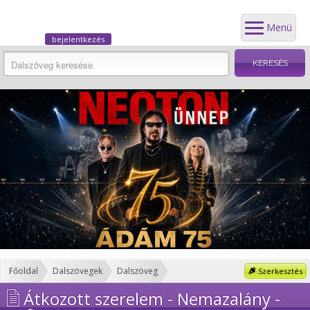
Menü
bejelentkezés
Főoldal
Dalszövegek
Dalszöveg
Szerkesztés
Átkozott szerelem - Nemazalány -