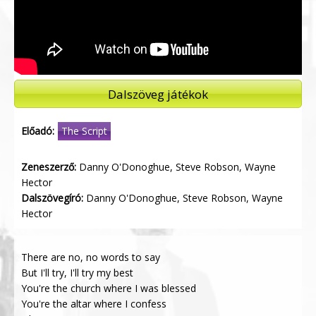
Dalszöveg játékok
Előadó:
The Script
Zeneszerző:
Danny O'Donoghue, Steve Robson, Wayne
Hector
Dalszövegíró:
Danny O'Donoghue, Steve Robson, Wayne
Hector
There are no, no words to say
But I'll try, I'll try my best
You're the church where I was blessed
You're the altar where I confess