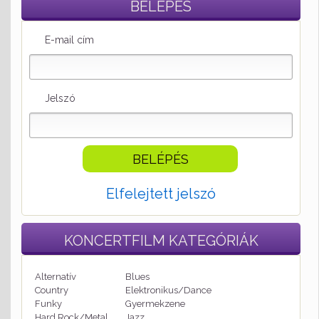
BELÉPÉS
E-mail cím
Jelszó
Elfelejtett jelszó
KONCERTFILM
KATEGÓRIÁK
Alternatív
Blues
Country
Elektronikus/Dance
Funky
Gyermekzene
Hard Rock/Metal
Jazz