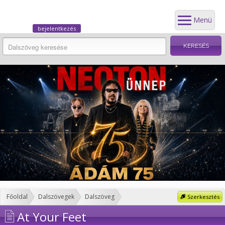
Menü
bejelentkezés
Főoldal
Dalszövegek
Dalszöveg
Szerkesztés
At Your Feet