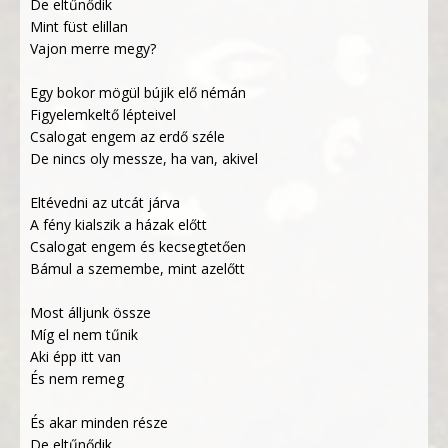
De eltűnődik
Mint füst elillan
Vajon merre megy?
Egy bokor mögül bújik elő némán
Figyelemkeltő lépteivel
Csalogat engem az erdő széle
De nincs oly messze, ha van, akivel
Eltévedni az utcát járva
A fény kialszik a házak előtt
Csalogat engem és kecsegtetően
Bámul a szemembe, mint azelőtt
Most álljunk össze
Míg el nem tűnik
Aki épp itt van
És nem remeg
És akar minden része
De eltűnődik