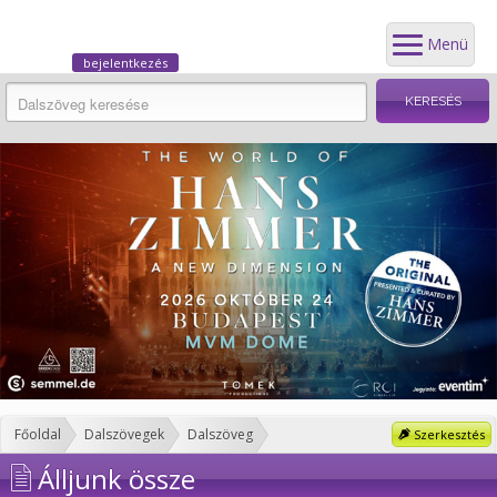
Menü
bejelentkezés
Főoldal
Dalszövegek
Dalszöveg
Szerkesztés
Álljunk össze