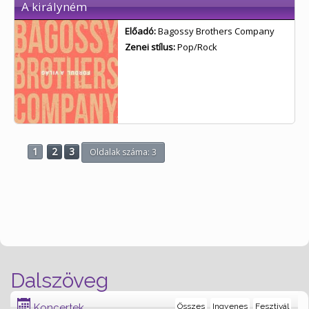
A királyném
Előadó:
Bagossy Brothers Company
Zenei stílus:
Pop/Rock
1
2
3
Oldalak száma: 3
Dalszöveg
Koncertek
Összes
Ingyenes
Fesztivál