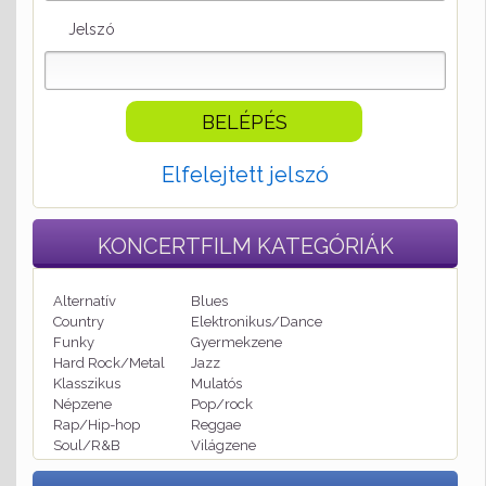
Jelszó
Elfelejtett jelszó
KONCERTFILM
KATEGÓRIÁK
Alternatív
Blues
Country
Elektronikus/Dance
Funky
Gyermekzene
Hard Rock/Metal
Jazz
Klasszikus
Mulatós
Népzene
Pop/rock
Rap/Hip-hop
Reggae
Soul/R&B
Világzene