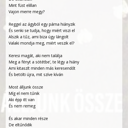
Mint füst elillan
Vajon merre megy?
Reggel az ágyból egy párna hiányzik
És senki se tudja, hogy miért viszi el
Alszik a tűz, ami biza úgy lángolt
Valaki mondja meg, miért veszik el?
Keresi magát, aki nem találja
Meg a fényt a sötétbe’, te légy a hiány
Ami kitaszít minden más keresendőt
És betölti újra, mit szíve kíván
Most álljunk össze
Míg el nem tűnik
Aki épp itt van
És nem remeg
És akar minden része
De eltűnődik