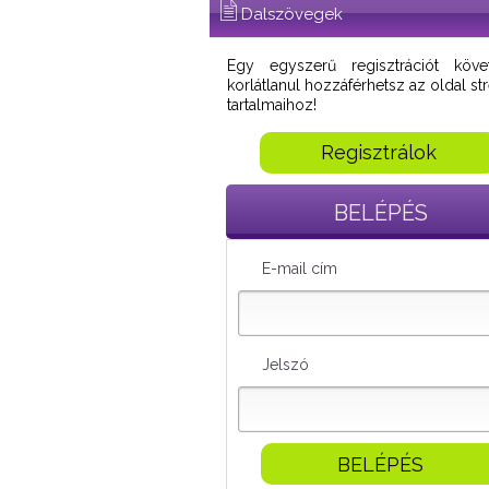
Dalszövegek
Egy egyszerű regisztrációt köve
korlátlanul hozzáférhetsz az oldal s
tartalmaihoz!
Regisztrálok
BELÉPÉS
E-mail cím
Jelszó