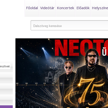
Főoldal
Videótár
Koncertek
Előadók
Helyszín
esztivál