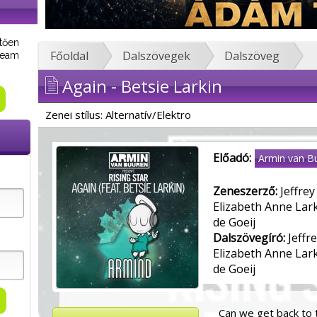
tően
Főoldal
Dalszövegek
Dalszöveg
tream
Again - Betsie Larkin
Zenei stílus: Alternatív/Elektro
Előadó:
Armin van B
Zeneszerző:
Jeffrey
Elizabeth Anne Lar
de Goeij
Dalszövegíró:
Jeffre
Elizabeth Anne Lar
de Goeij
Can we get back to 