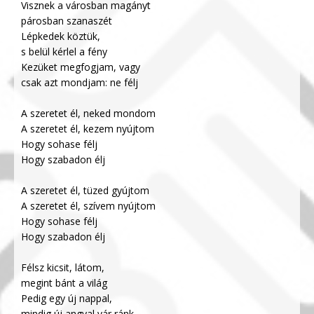
Visznek a városban magányt
párosban szanaszét
Lépkedek köztük,
s belül kérlel a fény
Kezüket megfogjam, vagy
csak azt mondjam: ne félj
A szeretet él, neked mondom
A szeretet él, kezem nyújtom
Hogy sohase félj
Hogy szabadon élj
A szeretet él, tüzed gyújtom
A szeretet él, szívem nyújtom
Hogy sohase félj
Hogy szabadon élj
Félsz kicsit, látom,
megint bánt a világ
Pedig egy új nappal,
mindig új angyal vár ránk