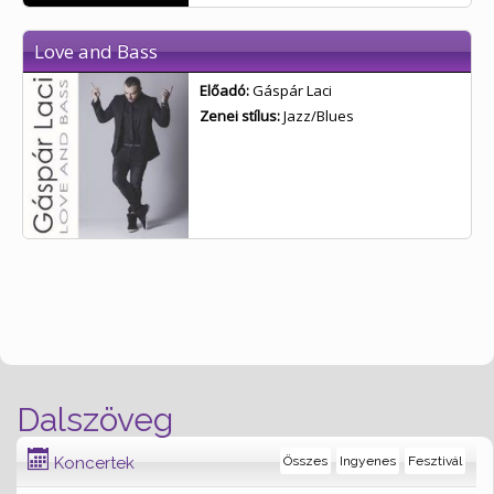
Love and Bass
Előadó:
Gáspár Laci
Zenei stílus:
Jazz/Blues
Dalszöveg
Koncertek
Összes
Ingyenes
Fesztivál