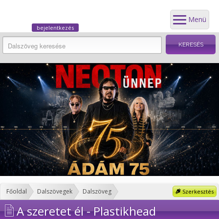
Menü
bejelentkezés
Főoldal
Dalszövegek
Dalszöveg
Szerkesztés
A szeretet él - Plastikhead