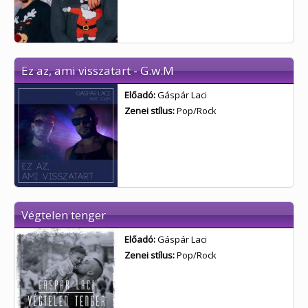
Ez az, ami visszatart - G.w.M
Előadó:
Gáspár Laci
Zenei stílus:
Pop/Rock
Végtelen tenger
Előadó:
Gáspár Laci
Zenei stílus:
Pop/Rock