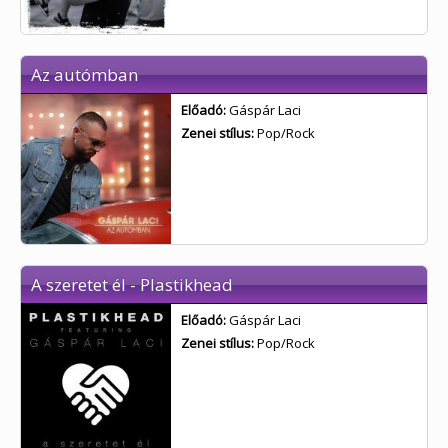
Az autómban
Előadó:
Gáspár Laci
Zenei stílus:
Pop/Rock
A szeretet él - Plastikhead
Előadó:
Gáspár Laci
Zenei stílus:
Pop/Rock