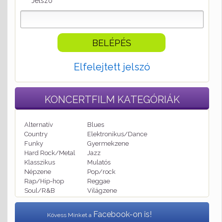
Jelszó
Elfelejtett jelszó
KONCERTFILM
KATEGÓRIÁK
Alternatív
Blues
Country
Elektronikus/Dance
Funky
Gyermekzene
Hard Rock/Metal
Jazz
Klasszikus
Mulatós
Népzene
Pop/rock
Rap/Hip-hop
Reggae
Soul/R&B
Világzene
Facebook-on is!
Kövess Minket a