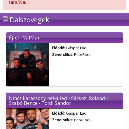
társítva.
Dalszövegek
Éjfél - ValMar
Előadó:
Gáspár Laci
Zenei stílus:
Pop/Rock
Nincs karácsony nélküled - Sárközi Roland -
Szabó Bence - Toldi Sándor
Előadó:
Gáspár Laci
Zenei stílus:
Pop/Rock