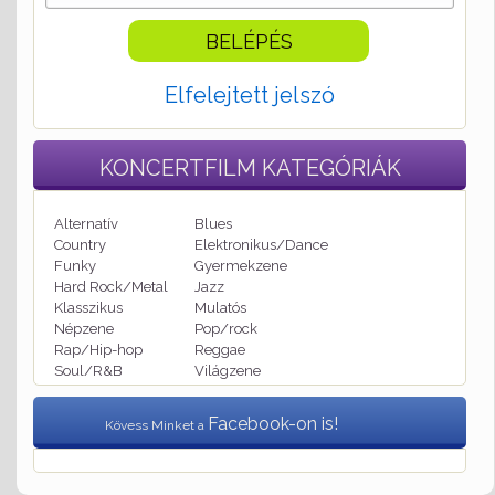
Elfelejtett jelszó
KONCERTFILM
KATEGÓRIÁK
Alternatív
Blues
Country
Elektronikus/Dance
Funky
Gyermekzene
Hard Rock/Metal
Jazz
Klasszikus
Mulatós
Népzene
Pop/rock
Rap/Hip-hop
Reggae
Soul/R&B
Világzene
Facebook-on is!
Kövess Minket a