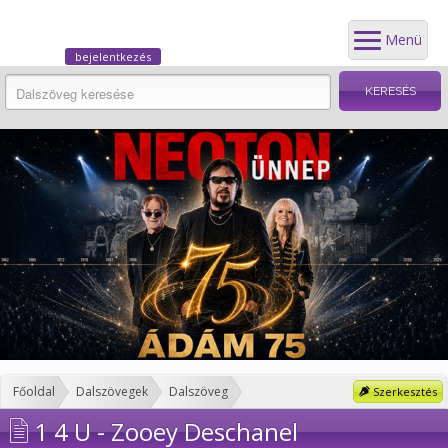
Menü
bejelentkezés
Főoldal
Dalszövegek
Dalszöveg
Szerkesztés
1 4 U - Zooey Deschanel