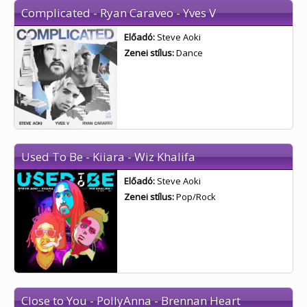
Complicated - Ryan Caraveo - Yves V
Előadó:
Steve Aoki
Zenei stílus:
Dance
Used To Be - Kiiara - Wiz Khalifa
Előadó:
Steve Aoki
Zenei stílus:
Pop/Rock
Close to You - PollyAnna - Brennan Heart