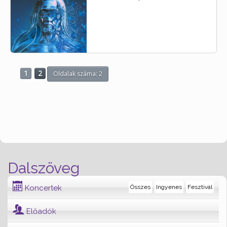
1
2
Oldalak száma: 2
Dalszöveg
Koncertek
Összes
Ingyenes
Fesztivál
Előadók