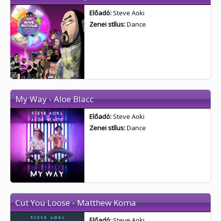
Előadó:
Steve Aoki
Zenei stílus:
Dance
My Way - Aloe Blacc
Előadó:
Steve Aoki
Zenei stílus:
Dance
Cut You Loose - Matthew Koma
Előadó:
Steve Aoki