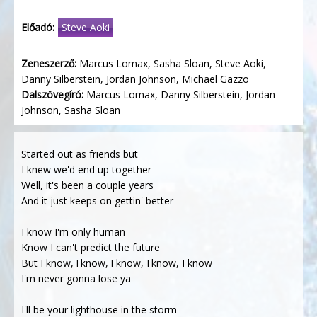
Előadó:
Steve Aoki
Zeneszerző:
Marcus Lomax, Sasha Sloan, Steve Aoki,
Danny Silberstein, Jordan Johnson, Michael Gazzo
Dalszövegíró:
Marcus Lomax, Danny Silberstein, Jordan
Johnson, Sasha Sloan
Started out as friends but
I knew we'd end up together
Well, it's been a couple years
And it just keeps on gettin' better
I know I'm only human
Know I can't predict the future
But I know, I know, I know, I know, I know
I'm never gonna lose ya
I'll be your lighthouse in the storm