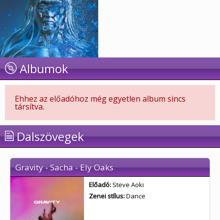
Albumok
Ehhez az előadóhoz még egyetlen album sincs
társítva.
Dalszövegek
Gravity - Sacha - Ely Oaks
Előadó:
Steve Aoki
Zenei stílus:
Dance