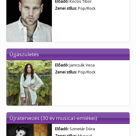
Előadó:
Kocsis Tibor
Zenei stílus:
Pop/Rock
Újjászületés
Előadó:
Janicsák Veca
Zenei stílus:
Pop/Rock
Újratervezés (30 év musical-emlékei)
Előadó:
Szinetár Dóra
Zenei stílus:
Musical