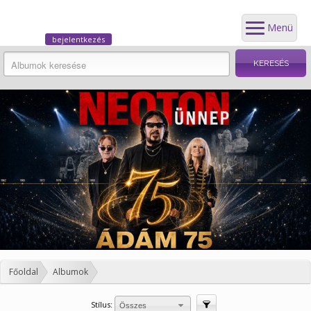
Menü
bejelentkezés
Főoldal
Albumok
Stílus:
Szűrés
Összes