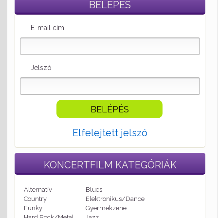
BELÉPÉS
E-mail cím
Jelszó
Elfelejtett jelszó
KONCERTFILM
KATEGÓRIÁK
Alternatív
Blues
Country
Elektronikus/Dance
Funky
Gyermekzene
Hard Rock/Metal
Jazz