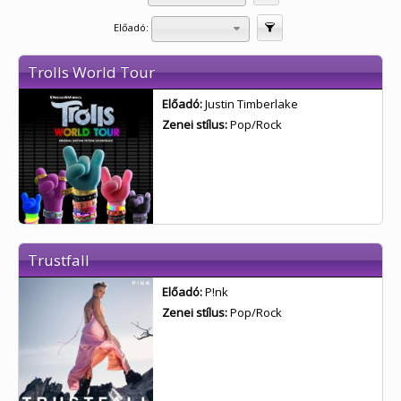
Előadó:
Szűrés
Trolls World Tour
Előadó:
Justin Timberlake
Zenei stílus:
Pop/Rock
Trustfall
Előadó:
P!nk
Zenei stílus:
Pop/Rock