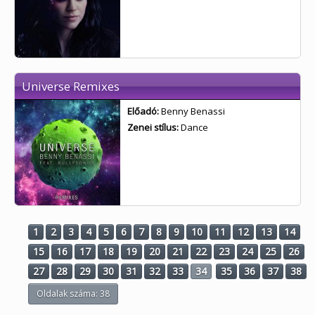
Universe Remixes
Előadó:
Benny Benassi
Zenei stílus:
Dance
1
2
3
4
5
6
7
8
9
10
11
12
13
14
15
16
17
18
19
20
21
22
23
24
25
26
27
28
29
30
31
32
33
34
35
36
37
38
Oldalak száma: 38