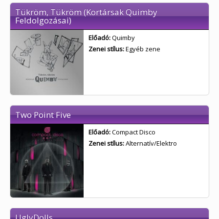
Tükröm, Tükröm (Kortársak Quimby
Feldolgozásai)
Előadó:
Quimby
Zenei stílus:
Egyéb zene
Two Point Five
Előadó:
Compact Disco
Zenei stílus:
Alternatív/Elektro
UglyDolls