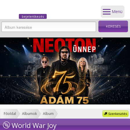
Menü
bejelentkezés
Főoldal
Albumok
Album
Szerkesztés
World War Joy