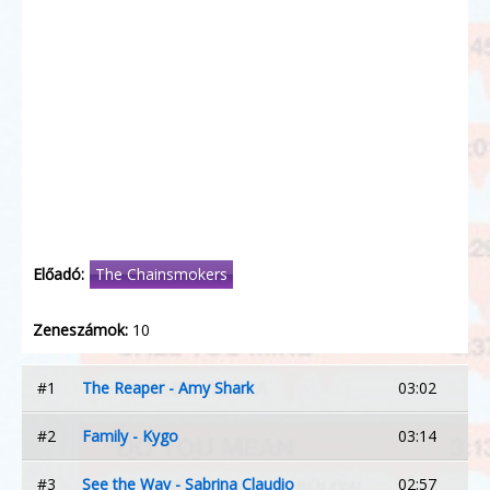
Előadó:
The Chainsmokers
Zeneszámok:
10
#1
The Reaper - Amy Shark
03:02
#2
Family - Kygo
03:14
#3
See the Way - Sabrina Claudio
02:57