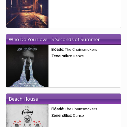
Who Do You Love - 5 Seconds of Summer
Előadó:
The Chainsmokers
Zenei stílus:
Dance
Beach House
Előadó:
The Chainsmokers
Zenei stílus:
Dance