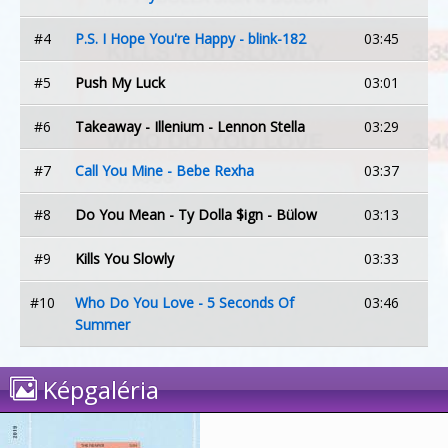
#4
P.S. I Hope You're Happy - blink-182
03:45
#5
Push My Luck
03:01
#6
Takeaway - Illenium - Lennon Stella
03:29
#7
Call You Mine - Bebe Rexha
03:37
#8
Do You Mean - Ty Dolla $ign - Bülow
03:13
#9
Kills You Slowly
03:33
#10
Who Do You Love - 5 Seconds Of
03:46
Summer
Képgaléria