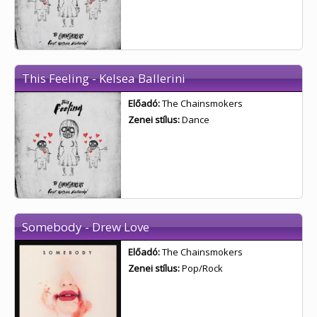
This Feeling - Kelsea Ballerini
Előadó:
The Chainsmokers
Zenei stílus:
Dance
Somebody - Drew Love
Előadó:
The Chainsmokers
Zenei stílus:
Pop/Rock