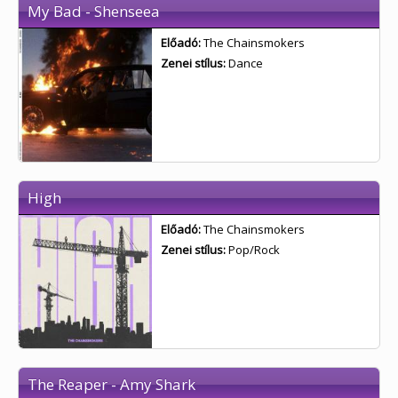
My Bad - Shenseea
Előadó:
The Chainsmokers
Zenei stílus:
Dance
High
Előadó:
The Chainsmokers
Zenei stílus:
Pop/Rock
The Reaper - Amy Shark