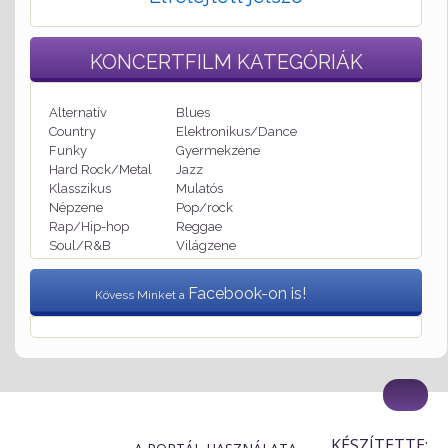
KONCERTFILM
KATEGÓRIÁK
Alternatív
Blues
Country
Elektronikus/Dance
Funky
Gyermekzene
Hard Rock/Metal
Jazz
Klasszikus
Mulatós
Népzene
Pop/rock
Rap/Hip-hop
Reggae
Soul/R&B
Világzene
Facebook-on is!
Kövess Minket a
KÉSZÍTETTE: