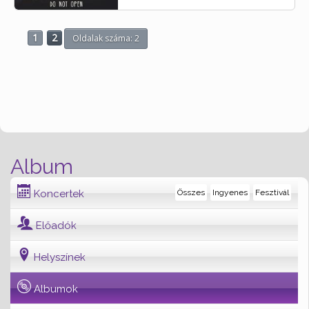
1
2
Oldalak száma: 2
Album
Koncertek
Összes
Ingyenes
Fesztivál
Előadók
Helyszínek
Albumok