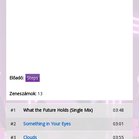
Előadó:
Steps
Zeneszámok:
13
#1
What the Future Holds (Single Mix)
03:48
#2
Something in Your Eyes
03:01
#3
Clouds
03:55