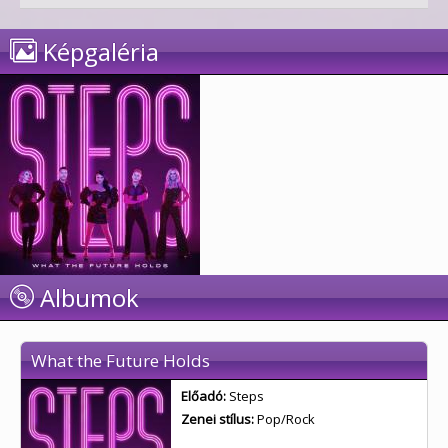
Képgaléria
Albumok
What the Future Holds
Előadó:
Steps
Zenei stílus:
Pop/Rock