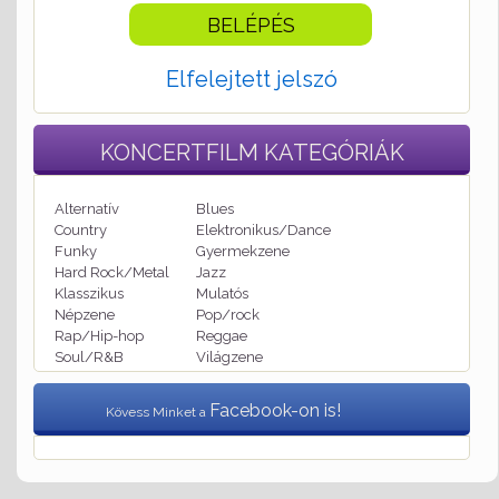
Elfelejtett jelszó
KONCERTFILM
KATEGÓRIÁK
Alternatív
Blues
Country
Elektronikus/Dance
Funky
Gyermekzene
Hard Rock/Metal
Jazz
Klasszikus
Mulatós
Népzene
Pop/rock
Rap/Hip-hop
Reggae
Soul/R&B
Világzene
Facebook-on is!
Kövess Minket a