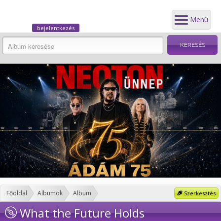
Menü
bejelentkezés
Főoldal
Albumok
Album
Szerkesztés
What the Future Holds