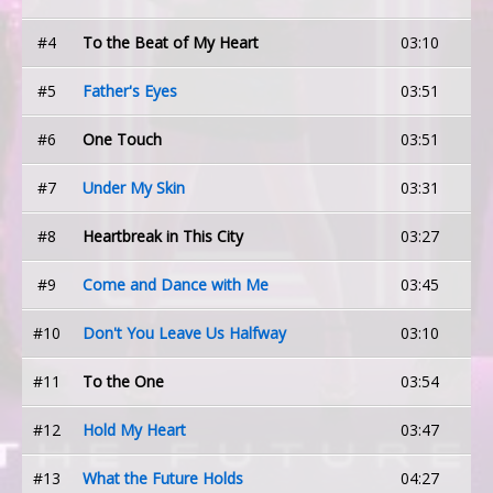
#4
To the Beat of My Heart
03:10
#5
Father's Eyes
03:51
#6
One Touch
03:51
#7
Under My Skin
03:31
#8
Heartbreak in This City
03:27
#9
Come and Dance with Me
03:45
#10
Don't You Leave Us Halfway
03:10
#11
To the One
03:54
#12
Hold My Heart
03:47
#13
What the Future Holds
04:27