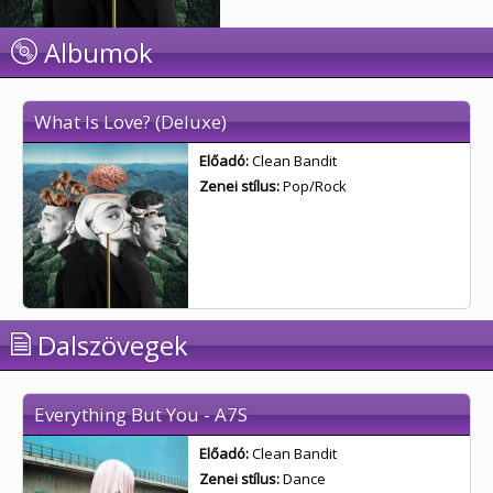
Albumok
What Is Love? (Deluxe)
Előadó:
Clean Bandit
Zenei stílus:
Pop/Rock
Dalszövegek
Everything But You - A7S
Előadó:
Clean Bandit
Zenei stílus:
Dance