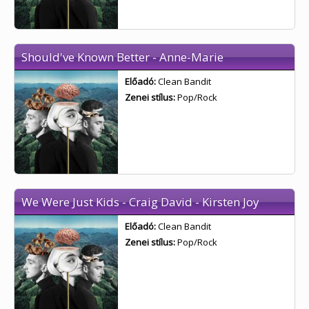
Should've Known Better - Anne-Marie
Előadó:
Clean Bandit
Zenei stílus:
Pop/Rock
We Were Just Kids - Craig David - Kirsten Joy
Előadó:
Clean Bandit
Zenei stílus:
Pop/Rock