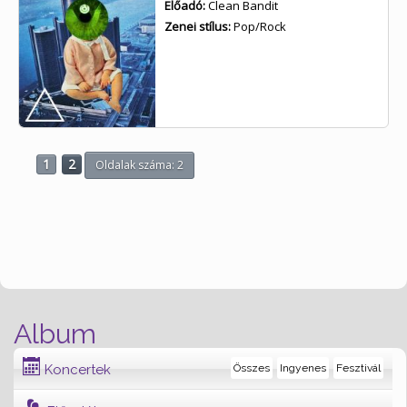
Előadó:
Clean Bandit
Zenei stílus:
Pop/Rock
1
2
Oldalak száma: 2
Album
Koncertek
Összes
Ingyenes
Fesztivál