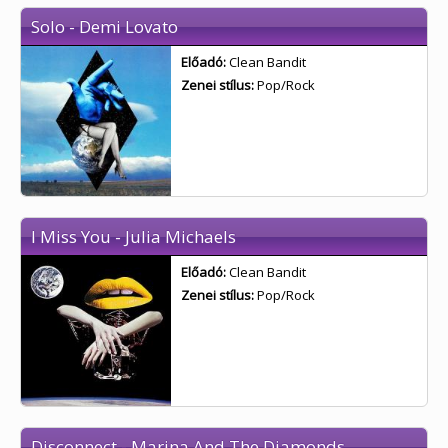
Solo - Demi Lovato
Előadó:
Clean Bandit
Zenei stílus:
Pop/Rock
I Miss You - Julia Michaels
Előadó:
Clean Bandit
Zenei stílus:
Pop/Rock
Disconnect - Marina And The Diamonds