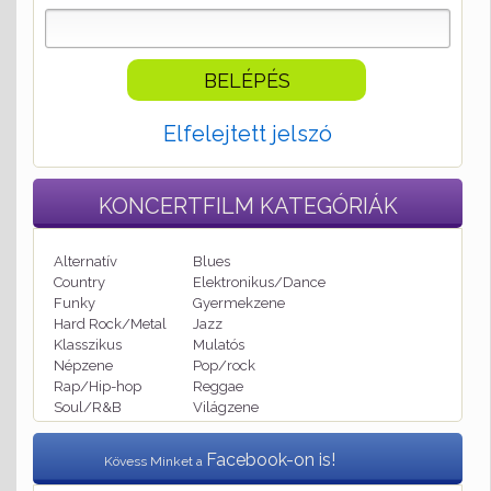
Elfelejtett jelszó
KONCERTFILM
KATEGÓRIÁK
Alternatív
Blues
Country
Elektronikus/Dance
Funky
Gyermekzene
Hard Rock/Metal
Jazz
Klasszikus
Mulatós
Népzene
Pop/rock
Rap/Hip-hop
Reggae
Soul/R&B
Világzene
Facebook-on is!
Kövess Minket a