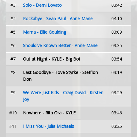
#3
Solo - Demi Lovato
03:42
#4
Rockabye - Sean Paul - Anne-Marie
04:10
#5
Mama - Ellie Goulding
03:09
#6
Should've Known Better - Anne-Marie
03:35
#7
Out at Night - KYLE - Big Boi
03:54
#8
Last Goodbye - Tove Styrke - Stefflon
03:19
Don
#9
We Were Just Kids - Craig David - Kirsten
03:29
Joy
#10
Nowhere - Rita Ora - KYLE
03:46
#11
I Miss You - Julia Michaels
03:25