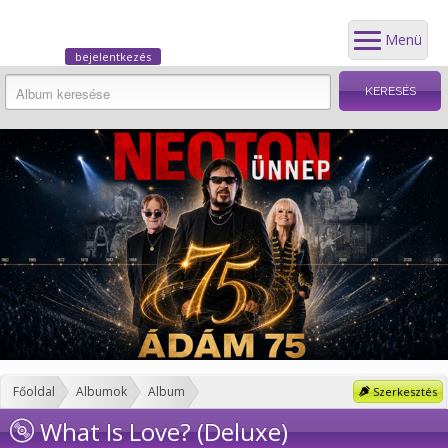
Menü
bejelentkezés
Főoldal
Albumok
Album
Szerkesztés
What Is Love? (Deluxe)