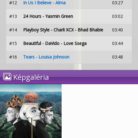
#12
In Us I Believe - Alma
03:27
#13
24 Hours - Yasmin Green
03:02
#14
Playboy Style - Charli XCX - Bhad Bhabie
03:40
#15
Beautiful - DaVido - Love Ssega
03:44
#16
Tears - Louisa Johnson
03:48
Képgaléria